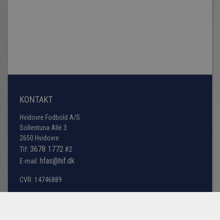
KONTAKT
Hvidovre Fodbold A/S
Sollentuna Allé 3
2650 Hvidovre
3678 1772
Tlf:
#2
hfas@hif.dk
E-mail:
CVR: 14746889
Moderklubben