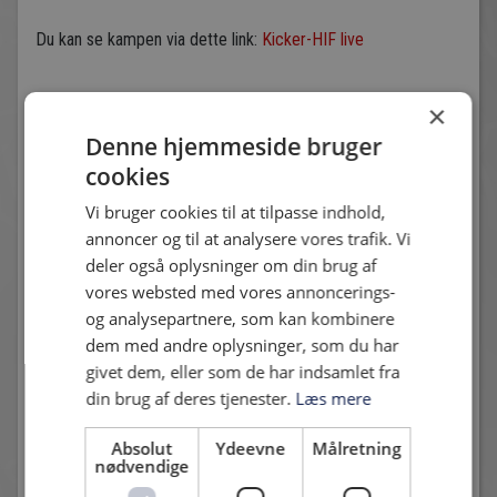
Du kan se kampen via dette link:
Kicker-HIF live
×
Andre nyheder
Denne hjemmeside bruger
cookies
Vi bruger cookies til at tilpasse indhold,
annoncer og til at analysere vores trafik. Vi
deler også oplysninger om din brug af
vores websted med vores annoncerings-
og analysepartnere, som kan kombinere
dem med andre oplysninger, som du har
START XI MOD NÆSTVED I BETANO POKALEN
givet dem, eller som de har indsamlet fra
6. august 2026 - Karsten Madsen
din brug af deres tjenester.
Læs mere
Fem nye i start opstillingen
Absolut
Ydeevne
Målretning
nødvendige