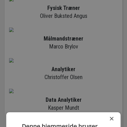
Fysisk Træner
Oliver Buksted Angus
Målmandstræner
Marco Brylov
Analytiker
Christoffer Olsen
Data Analytiker
Kasper Mundt
×
Denne hjemmeside bruger