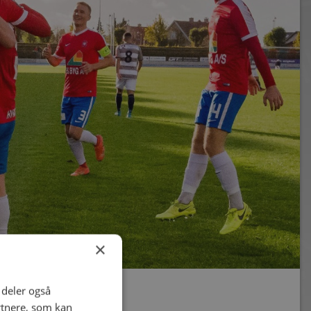
×
i deler også
rtnere, som kan