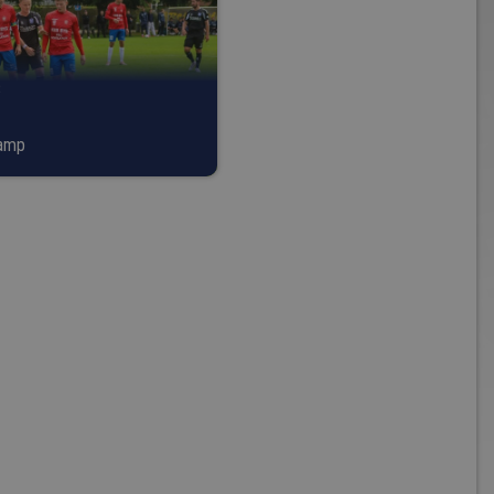
8
kamp