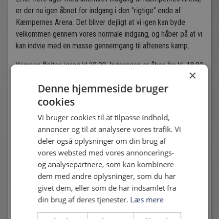
er der nu igen åbnet for indgang i den "rigtige" ende af
Kæmpernes Arena. Det bliver dejligt at vi igen kan byde
velkommen gennem vores normale indgang, og håber på at vi
kan indvie med en masse gennemgang til aftenens kamp.
Kampen fløjtes igang kl 19.00. Indgangen er åben fra kl. 18.00
×
Denne hjemmeside bruger
cookies
Andre nyheder
Vi bruger cookies til at tilpasse indhold,
annoncer og til at analysere vores trafik. Vi
deler også oplysninger om din brug af
vores websted med vores annoncerings-
og analysepartnere, som kan kombinere
dem med andre oplysninger, som du har
givet dem, eller som de har indsamlet fra
din brug af deres tjenester.
Læs mere
HIF - VENDSYSSEL FF: 2-2, 2026-07-25
25. juli 2026 - Michael Hentrich