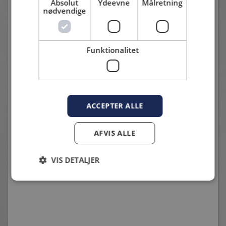
Absolut
Ydeevne
Målretning
Fremragende indledning af HIF.
nødvendige
Funktionalitet
ACCEPTER ALLE
START XI MOD NÆSTVED I BETANO POKALEN
6. august 2026 - Karsten Madsen
AFVIS ALLE
Fem nye i start opstillingen
VIS DETALJER