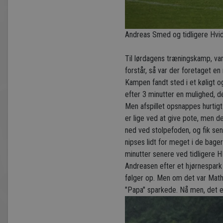
Andreas Smed og tidligere Hvid
Til lørdagens træningskamp, var
forstår, så var der foretaget e
Kampen fandt sted i et køligt og
efter 3 minutter en mulighed, de
Men afspillet opsnappes hurtigt 
er lige ved at give pote, men d
ned ved stolpefoden, og fik sen
nipses lidt for meget i de bage
minutter senere ved tidligere HI
Andreasen efter et hjørnespark 
følger op. Men om det var Mathia
"Papa" sparkede. Nå men, det e