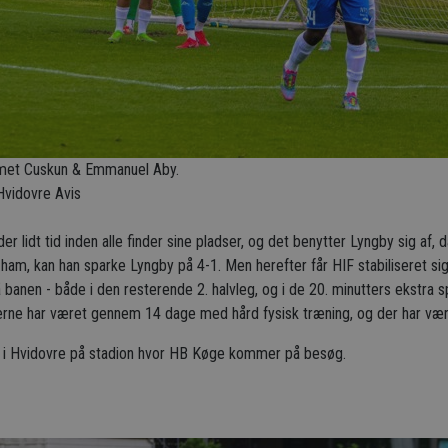
hmet Cuskun & Emmanuel Aby.
Hvidovre Avis
r lidt tid inden alle finder sine pladser, og det benytter Lyngby sig af, d
il ham, kan han sparke Lyngby på 4-1. Men herefter får HIF stabiliseret s
 banen - både i den resterende 2. halvleg, og i de 20. minutters ekstra spi
illerne har været gennem 14 dage med hård fysisk træning, og der har vær
g i Hvidovre på stadion hvor HB Køge kommer på besøg.