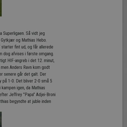
a Superligaen. Så vidt jeg
ik Gytkjær og Mathias Hebo.
starter fint ud, og får allerede
om dog afvises i første omgang.
tigt HIF-angreb i det 12. minut,
ont, men Anders Ravn kom godt
er senere går det galt. Der
y på 1-0. Det bliver 2-0 små 5
 i kampen igen, da Mathias
efter Jeffrey "Papa" Adjei-Broni
athias begyndte at juble inden