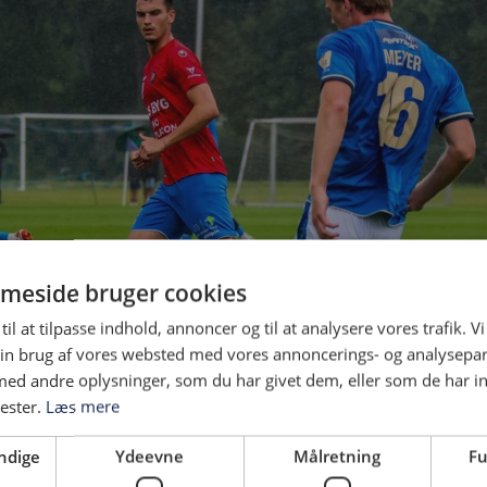
meside bruger cookies
til at tilpasse indhold, annoncer og til at analysere vores trafik. V
in brug af vores websted med vores annoncerings- og analysepa
d andre oplysninger, som du har givet dem, eller som de har in
nester.
Læs mere
ten Garde Madsen / Hvidovre Avis
ndige
Ydeevne
Målretning
Fu
er, da Magnus Lysholm sendes på banen i stedet for Nicolaj Jungvig. De fø