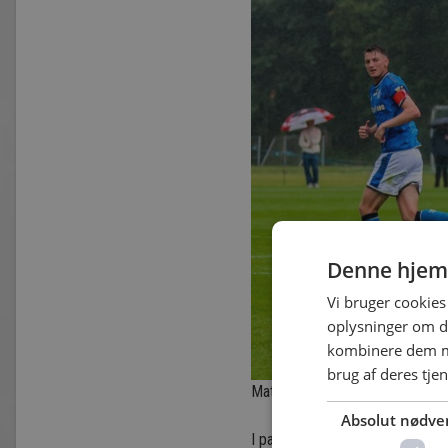
Denne hjem
Vi bruger cookies 
oplysninger om d
kombinere dem me
brug af deres tje
Mathias Andreasen. Foto: Kars
Absolut nødve
I pausen byttes en enkelt spill