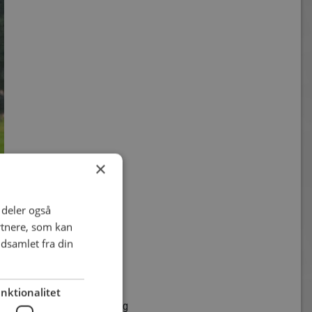
×
i deler også
rtnere, som kan
dsamlet fra din
nktionalitet
rste 20 minutter af 2. halvleg