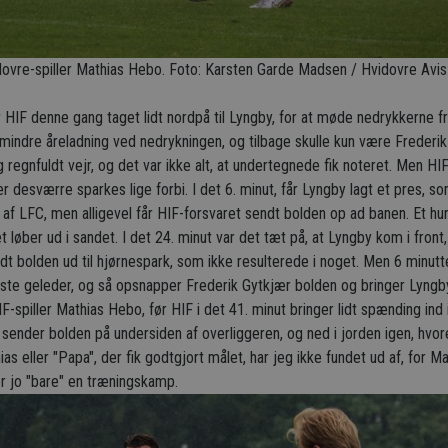
ovre-spiller Mathias Hebo. Foto: Karsten Garde Madsen / Hvidovre Avis
 HIF denne gang taget lidt nordpå til Lyngby, for at møde nedrykkerne fr
n mindre åreladning ved nedrykningen, og tilbage skulle kun være Freder
 regnfuldt vejr, og det var ikke alt, at undertegnede fik noteret. Men HIF 
r desværre sparkes lige forbi. I det 6. minut, får Lyngby lagt et pres, s
af LFC, men alligevel får HIF-forsvaret sendt bolden op ad banen. Et hur
et løber ud i sandet. I det 24. minut var det tæt på, at Lyngby kom i fr
dt bolden ud til hjørnespark, som ikke resulterede i noget. Men 6 minutt
rste geleder, og så opsnapper Frederik Gytkjær bolden og bringer Lyngb
F-spiller Mathias Hebo, før HIF i det 41. minut bringer lidt spænding ind
sender bolden på undersiden af overliggeren, og ned i jorden igen, hvor
s eller "Papa", der fik godtgjort målet, har jeg ikke fundet ud af, for M
r jo "bare" en træningskamp.