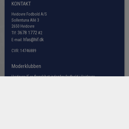
KONTAKT
Hvidovre Fodbold A/S
Sollentuna Allé 3
2650 Hvidovre
3678 1772
Tlf:
#2
hfas@hif.dk
E-mail:
CVR: 14746889
Moderklubben
Hvidovre IF er flagskibet indenfor fodbold i Hvidovre
kommune, men søger du information omkring bredde
fodbold samt vores talentakademi bestående af
førsteholdet i årgangene fra U13 til U19 samt U23 truppen
(talenttruppen).
Læs mere her