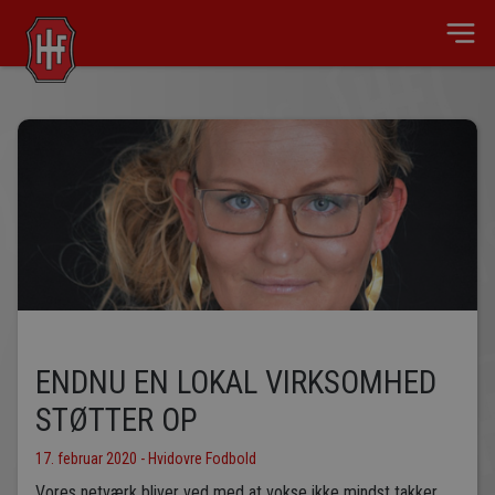
ENDNU EN LOKAL VIRKSOMHED
STØTTER OP
17. februar 2020 - Hvidovre Fodbold
Vores netværk bliver ved med at vokse ikke mindst takker