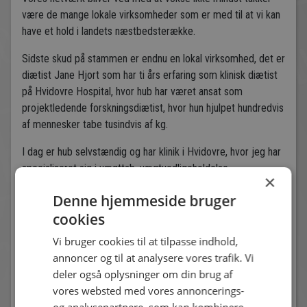
være de mange lokale virksomheder som er med til at vi kan
have et hold i landets næstbedsterække.
Sidste skud på stammen er endnu en lokal virksomhed, det er
diætist Jane Hjort som har ti års erfaring som klinisk diætist
på Hvidovre Hospital, hvor hub har været ansat som
projektledende forskningsdiætist, hvor hun hjulpet hundredvis
af mennesker tabe tusindvis af kg.
I dag er hub selvstændig og har klinik i Hvidovre, hvor jeg har
specialiseret sig i vægttab, vægtvedligeholdelse,
×
kostomlægning og kost til gravide.
Denne hjemmeside bruger
Er du eller din virksomhed interesseret i at høre om jeres
cookies
muligheder for at blive en del af Hvidovre Fodbold, så kontakt
Vi bruger cookies til at tilpasse indhold,
Peter Lassen på 51184775
annoncer og til at analysere vores trafik. Vi
deler også oplysninger om din brug af
vores websted med vores annoncerings-
Andre nyheder
og analysepartnere, som kan kombinere