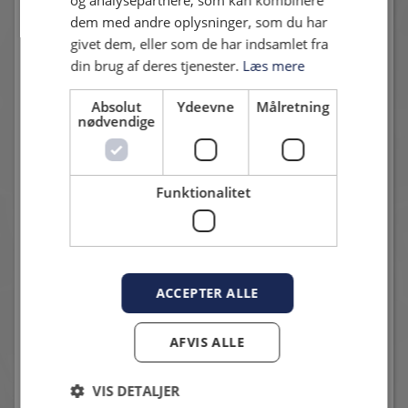
dem med andre oplysninger, som du har
givet dem, eller som de har indsamlet fra
din brug af deres tjenester.
Læs mere
Absolut
Ydeevne
Målretning
nødvendige
HANSA ROSTOCK
Funktionalitet
10. juli 2026 - Klaus Moe
- en stor nordtysk klub
ACCEPTER ALLE
AFVIS ALLE
VIS DETALJER
HIF - VENDSYSSEL FF: 2-2, 2026-07-25