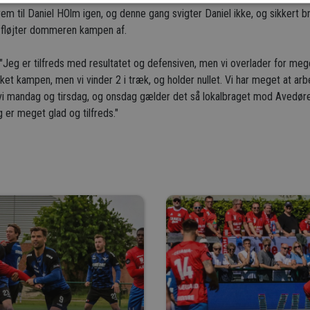
rem til Daniel HOlm igen, og denne gang svigter Daniel ikke, og sikkert b
d, fløjter dommeren kampen af.
g er tilfreds med resultatet og defensiven, men vi overlader for meget a
kket kampen, men vi vinder 2 i træk, og holder nullet. Vi har meget at ar
 vi mandag og tirsdag, og onsdag gælder det så lokalbraget mod Avedøre,
 er meget glad og tilfreds."