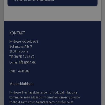
KONTAKT
Hvidovre Fodbold A/S
Sollentuna Allé 3
2650 Hvidovre
3678 1772
Tlf:
#2
hfas@hif.dk
E-mail:
CVR: 14746889
Moderklubben
Hvidovre IF er flagskibet indenfor fodbold i Hvidovre
kommune, men søger du information omkring bredde
fodbold samt vores talentakademi bestående af