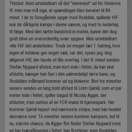
Thisted. Rent umiddelbart så det "nemmest" ud for Hvidovre
IF, men man må sige, at spændingen blev bevaret til 89.
minut. I de to foregående opgør mod Roskilde, spillede HIF
nok de dårligste kampe i denne sæson, og med to nederlag
til følge. Med den tætte bundstrid in mente, kunne det dog
godt blive en overordentlig svær opgave. Men umiddelbart
ville HIF det anderledes. Trods en meget tæt 1. halvleg, hvor
ingen af holdene gav noget væk, var det, synes jeg, dog
alligevel HIF, der havde et lille overtag. I det 8. minut sendes
Stefan Nygaard afsted, men kort inde i feltet, da han skal
afslutte, hænger han fast i den ualmindeligt tørre bane, og
Roskildes målmand kommer ud og blokerer. Blot tre minutter
senere sendes en lang bold afsted til Lirim Qamili, som et par
meter inde i feltet, spiller bagud til Nicolaj Agger, der
afslutter, men snittes af en FCR-mand til hjørnespark. Her
kommer Qamili højest ved nærmeste stolpe, men han header
desværre over. To minutter senere kommer kampens, ind til
nu, største chance, da Agger flot finder Stefan Nygaard med
en høj tværaflevering i feltet, han firsttimer, men Roskildes