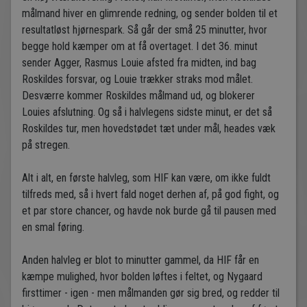
målmand hiver en glimrende redning, og sender bolden til et
resultatløst hjørnespark. Så går der små 25 minutter, hvor
begge hold kæmper om at få overtaget. I det 36. minut
sender Agger, Rasmus Louie afsted fra midten, ind bag
Roskildes forsvar, og Louie trækker straks mod målet.
Desværre kommer Roskildes målmand ud, og blokerer
Louies afslutning. Og så i halvlegens sidste minut, er det så
Roskildes tur, men hovedstødet tæt under mål, heades væk
på stregen.
Alt i alt, en første halvleg, som HIF kan være, om ikke fuldt
tilfreds med, så i hvert fald noget derhen af, på god fight, og
et par store chancer, og havde nok burde gå til pausen med
en smal føring.
Anden halvleg er blot to minutter gammel, da HIF får en
kæmpe mulighed, hvor bolden løftes i feltet, og Nygaard
firsttimer - igen - men målmanden gør sig bred, og redder til