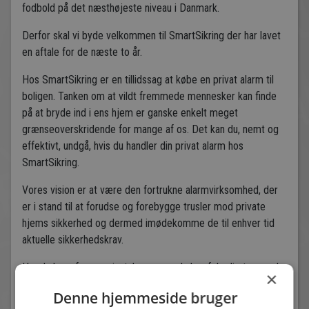
fodbold på det næsthøjeste niveau i Danmark.
Derfor skal vi byde velkommen til SmartSikring der har lavet
en aftale for de næste to år.
Hos SmartSikring er en tillidssag at købe en privat alarm til
boligen. Tanken om at vildt fremmede mennesker kan finde
på at bryde ind i ens hjem er ganske enkelt meget
grænseoverskridende for mange af os. Det kan du, nemt og
effektivt, undgå, hvis du handler din privat alarm hos
SmartSikring.
Vores vision er at være den fortrukne alarmvirksomhed, der
er i stand til at forudse og forebygge trusler mod private
hjems sikkerhed og dermed imødekomme de til enhver tid
aktuelle sikkerhedskrav.
Har du brug for en privatalarm, som du kan føle dig tryg ved,
×
så er SmartSikring et godt og trygt valg.
Denne hjemmeside bruger