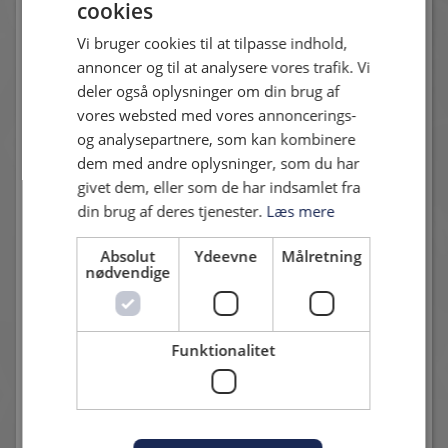
SmartSikring er specialister indenfor private alarmer. Det
cookies
betyder, at du kan være sikker på, at vi udelukkende
Vi bruger cookies til at tilpasse indhold,
forhandler produkter af meget høj kvalitet og funktionalitet.
annoncer og til at analysere vores trafik. Vi
Her finder du ganske enkelt nogle af de bedste alarmer på
deler også oplysninger om din brug af
markedet, til en konkurrencedygtig pris.
vores websted med vores annoncerings-
og analysepartnere, som kan kombinere
Er du eller din virksomhed interesseret i at høre om jeres
dem med andre oplysninger, som du har
muligheder for at blive en del af Hvidovre Fodbold, så kontakt
givet dem, eller som de har indsamlet fra
Peter Lassen på 51184775
din brug af deres tjenester.
Læs mere
Absolut
Ydeevne
Målretning
nødvendige
Andre nyheder
Funktionalitet