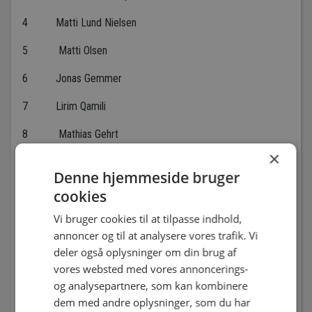
4 Matti Lund Nielsen
5 Matti Olsen
6 Jonas Gemmer
7 Lirim Qamili
8 Mathias Gehrt
×
9 Tobias Thomsen
Denne hjemmeside bruger
10 Martin Spelmann
cookies
11 Thomas Jørgensen
Vi bruger cookies til at tilpasse indhold,
annoncer og til at analysere vores trafik. Vi
14 Christian ”Greko” Jacobsen
deler også oplysninger om din brug af
vores websted med vores annoncerings-
15 Ahmed Iljazovski
og analysepartnere, som kan kombinere
16 Jeffrey ”Papa” Adjei-Broni
dem med andre oplysninger, som du har