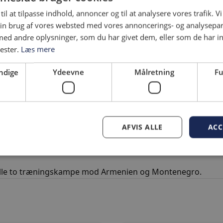
holdet
til at tilpasse indhold, annoncer og til at analysere vores trafik. V
in brug af vores websted med vores annoncerings- og analysepa
d andre oplysninger, som du har givet dem, eller som de har in
søndag går 3F Superligaen på pause, men tre HIF-spillere 
nester.
Læs mere
ndige
Ydeevne
Målretning
Fu
n igen udtaget til det danske U19-landshold, der tager til 
dtaget til landsholdet, da Ahmed Iljazovski endnu en gang er 
 Denne gang skal han ikke rejse alene, Lirim Qamili er nem
AFVIS ALLE
ACC
er første gang, at Qamili er udtaget til A-landsholdet, imen
ber måned.
lle to træningskampe mod Armenien og Montenegro.