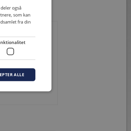
i deler også
rtnere, som kan
dsamlet fra din
kan dog ikke slappe af
nktionalitet
Portugal den 18.-27. 
udtaget til det 
lig også udtaget til 
EPTER ALLE
s Ahmed Iljazovski har 