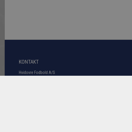
KONTAKT
Hvidovre Fodbold A/S
Sollentuna Allé 3
2650 Hvidovre
3678 1772
Tlf:
#2
hfas@hif.dk
E-mail:
CVR: 14746889