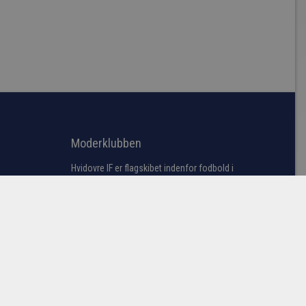
Moderklubben
Hvidovre IF er flagskibet indenfor fodbold i
Hvidovre kommune, men søger du
information omkring bredde fodbold samt
vores talentakademi bestående af
førsteholdet i årgangene fra U13 til U19
samt U23 truppen (talenttruppen).
Læs mere her