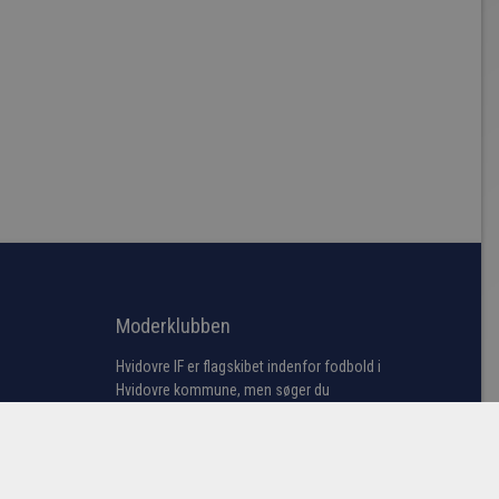
Moderklubben
Hvidovre IF er flagskibet indenfor fodbold i
Hvidovre kommune, men søger du
information omkring bredde fodbold samt
vores talentakademi bestående af
førsteholdet i årgangene fra U13 til U19
samt U23 truppen (talenttruppen).