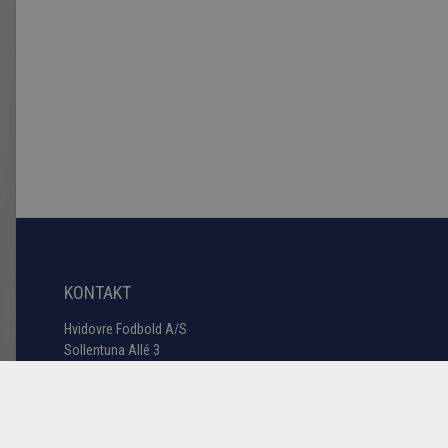
KONTAKT
Hvidovre Fodbold A/S
Sollentuna Allé 3
2650 Hvidovre
3678 1772
Tlf:
#2
hfas@hif.dk
E-mail: