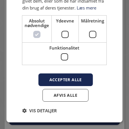
givet dem, eller som de har indsamlet fra
din brug af deres tjenester.
Læs mere
Absolut
Ydeevne
Målretning
nødvendige
2026-07-07; HIF - FREMAD AMAGER: 3-2
7. juli 2026 - Michael Hentrich
HIF sejrede til sidst.
Funktionalitet
ACCEPTER ALLE
AFVIS ALLE
POKALKAMPEN MOD NÆSTVED SPILLES DEN 6.
AUGUST
13. juli 2026 - Karsten Madsen
VIS DETALJER
Datoen er på plads