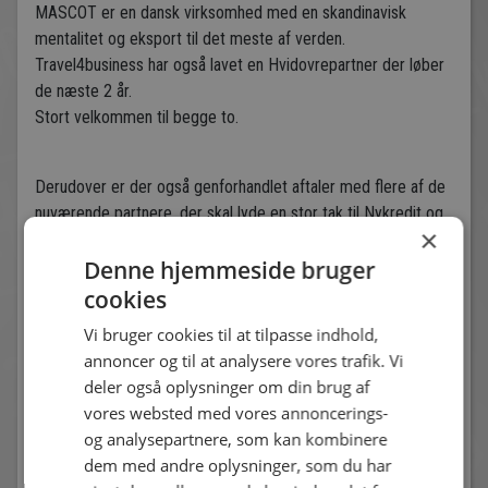
MASCOT er en dansk virksomhed med en skandinavisk
mentalitet og eksport til det meste af verden.
Travel4business har også lavet en Hvidovrepartner der løber
de næste 2 år.
Stort velkommen til begge to.
Derudover er der også genforhandlet aftaler med flere af de
nuværende partnere, der skal lyde en stor tak til Nykredit og
×
Nejstgaard & Vetlov der også de næste 2 år kan kalde sig
Denne hjemmeside bruger
Hvidovrepartner samt Dansk revision der går fra
Bronzepartner til Sølvpartner en aftale der også gælder i 2 år.
cookies
Vi bruger cookies til at tilpasse indhold,
annoncer og til at analysere vores trafik. Vi
Andre nyheder
deler også oplysninger om din brug af
vores websted med vores annoncerings-
og analysepartnere, som kan kombinere
dem med andre oplysninger, som du har