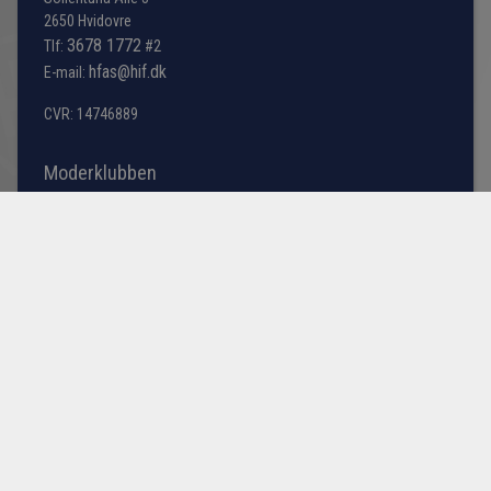
2650 Hvidovre
3678 1772
Tlf:
#2
hfas@hif.dk
E-mail:
CVR: 14746889
Moderklubben
Hvidovre IF er flagskibet indenfor fodbold i Hvidovre
kommune, men søger du information omkring bredde
fodbold samt vores talentakademi bestående af
førsteholdet i årgangene fra U13 til U19 samt U23 truppen
(talenttruppen).
Læs mere her
© HVIDOVRE FODBOLD A/S
COOKIE- OG PRIVATLIVSPOLITIK