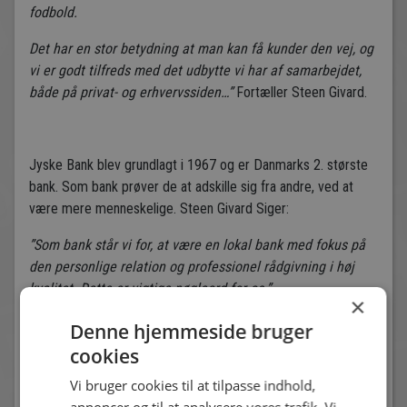
fodbold.
Det har en stor betydning at man kan få kunder den vej, og
vi er godt tilfreds med det udbytte vi har af samarbejdet,
både på privat- og erhvervssiden…”
Fortæller Steen Givard.
Jyske Bank blev grundlagt i 1967 og er Danmarks 2. største
bank. Som bank prøver de at adskille sig fra andre, ved at
være mere menneskelige. Steen Givard Siger:
”Som bank står vi for, at være en lokal bank med fokus på
den personlige relation og professionel rådgivning i høj
kvalitet. Dette er vigtige nøgleord for os.”
×
Denne hjemmeside bruger
cookies
Vi bruger cookies til at tilpasse indhold,
”Måden vi forsøger at differentierer os fra
annoncer og til at analysere vores trafik. Vi