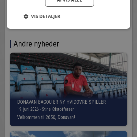
og det gælder også for medarbejderne.”
VIS DETALJER
Andre nyheder
DONAVAN BAGOU ER NY HVIDOVRE-SPILLER
19. juni 2026 - Stine Kristoffersen
Velkommen til 2650, Donavan!