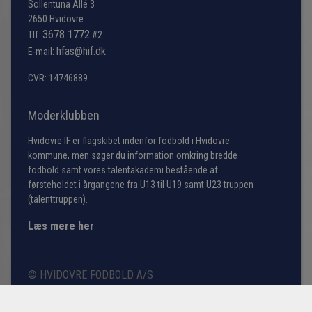
Sollentuna Allé 3
2650 Hvidovre
3678 1772
Tlf:
#2
hfas@hif.dk
E-mail:
CVR: 14746889
Moderklubben
Hvidovre IF er flagskibet indenfor fodbold i Hvidovre
kommune, men søger du information omkring bredde
fodbold samt vores talentakademi bestående af
førsteholdet i årgangene fra U13 til U19 samt U23 truppen
(talenttruppen).
Læs mere her
© HVIDOVRE FODBOLD A/S
COOKIE- OG PRIVATLIVSPOLITIK