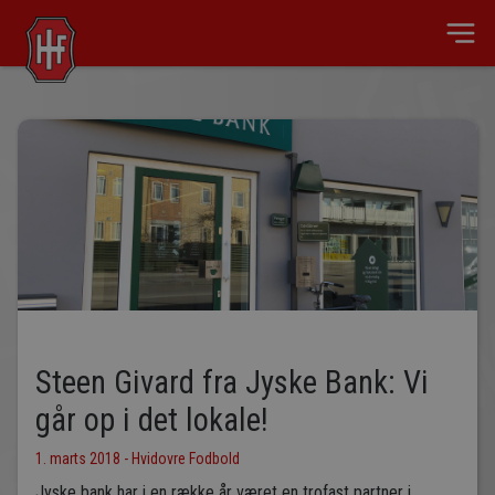
Steen Givard fra Jyske Bank: Vi
går op i det lokale!
1. marts 2018 - Hvidovre Fodbold
Jyske bank har i en række år været en trofast partner i