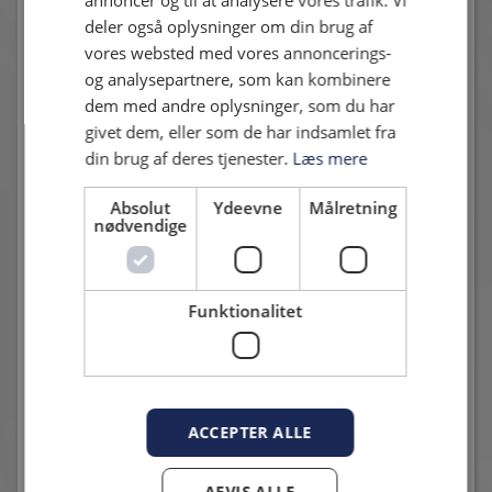
konkurrenterne
kalder vi ”Jyske Forskelle”.
Dette ved at
deler også oplysninger om din brug af
være uformelle og nede på jorden. Man skal ikke komme i
vores websted med vores annoncerings-
pænt finvasket tøj når man kommer her. Vi møder vores
og analysepartnere, som kan kombinere
kunder i øjenhøjde og ønsker en helt almindelig dialog,
dem med andre oplysninger, som du har
som man har med sine nærmeste.”
givet dem, eller som de har indsamlet fra
din brug af deres tjenester.
Læs mere
Absolut
Ydeevne
Målretning
”Vi interesserer os for vores kunder, og ønsker at vide hvad
nødvendige
de laver. Det kunne være ift. Familie, venner, interesser og
ikke mindst drømme. Vi møder ofte kunder i væsentlige
øjeblikke i deres liv. Det kunne være første gang man
Funktionalitet
flytter hjemmefra, skal giftes, eller går på pension. Og i
disse situationer skal vi selvfølgelig være klar.”
”Bankerne har ofte været opfattet som firkantet og
ACCEPTER ALLE
kedelige, hvor man skal ind og stå med hatten i hånden.
Sådan vil vi ikke have det er. Det skal være rart at være her,
AFVIS ALLE