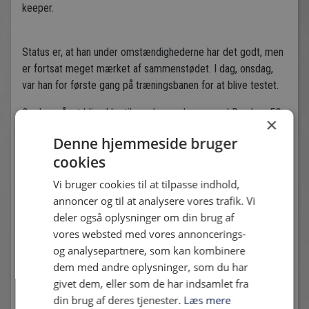
keeper.
Status er, at han under omstændighederne har det godt, men
er fortsat meget mærket af sammenstødet. I dag, onsdag,
var han for første gang på træningsbanen for at blive testet.
Om han når at blive klar til søndagens kamp mod Randers FC
×
er dog usikkert.
Denne hjemmeside bruger
cookies
Vi bruger cookies til at tilpasse indhold,
Andre nyheder
annoncer og til at analysere vores trafik. Vi
deler også oplysninger om din brug af
vores websted med vores annoncerings-
og analysepartnere, som kan kombinere
dem med andre oplysninger, som du har
givet dem, eller som de har indsamlet fra
din brug af deres tjenester.
Læs mere