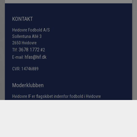
KONTAKT
Hvidovre Fodbold A/S
Sollentuna Allé 3
2650 Hvidovre
3678 1772
Tlf:
#2
hfas@hif.dk
E-mail:
CVR: 14746889
Moderklubben
Hvidovre IF er flagskibet indenfor fodbold i Hvidovre
kommune, men søger du information omkring bredde
fodbold samt vores talentakademi bestående af
førsteholdet i årgangene fra U13 til U19 samt U23 truppen
(talenttruppen).
Læs mere her