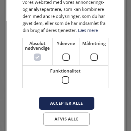
vores websted med vores annoncerings-
og analysepartnere, som kan kombinere
dem med andre oplysninger, som du har
Andre nyheder
givet dem, eller som de har indsamlet fra
din brug af deres tjenester.
Læs mere
Absolut
Ydeevne
Målretning
nødvendige
Funktionalitet
POKALKAMPEN MOD NÆSTVED SPILLES DEN 6.
AUGUST
13. juli 2026 - Karsten Madsen
Datoen er på plads
ACCEPTER ALLE
AFVIS ALLE