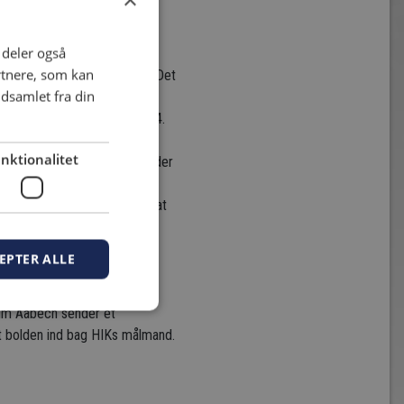
i deler også
rtnere, som kan
kamp mod HIK fra Gentofte. Det
dsamlet fra din
rispark højt i feltet, hvor
IK får en mulighed, i det 24.
i fuld længde og parerer. 4
nktionalitet
e stolpe, hvor Lazarevitz header
alvlegens sidste minut, men
ag til HIF, men formår ikke at
EPTER ALLE
lvom det bliver til et par
sender bolden uden om
 Kim Aabech sender et
adet bolden ind bag HIKs målmand.