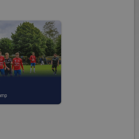
8
kamp