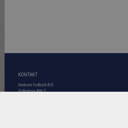
KONTAKT
Hvidovre Fodbold A/S
Sollentuna Allé 3
2650 Hvidovre
3678 1772
Tlf:
#2
hfas@hif.dk
E-mail:
CVR: 14746889