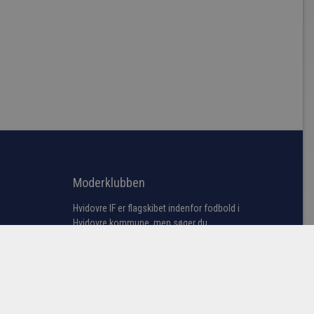
Moderklubben
Hvidovre IF er flagskibet indenfor fodbold i
Hvidovre kommune, men søger du
information omkring bredde fodbold samt
vores talentakademi bestående af
førsteholdet i årgangene fra U13 til U19
samt U23 truppen (talenttruppen).
Læs mere her