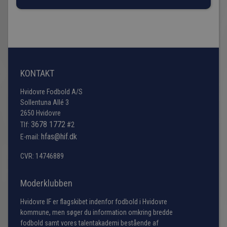
KONTAKT
Hvidovre Fodbold A/S
Sollentuna Allé 3
2650 Hvidovre
3678 1772
Tlf:
#2
hfas@hif.dk
E-mail:
CVR: 14746889
Moderklubben
Hvidovre IF er flagskibet indenfor fodbold i Hvidovre
kommune, men søger du information omkring bredde
fodbold samt vores talentakademi bestående af