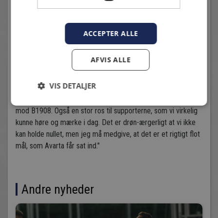
Cheftræner Thomas Vesth Hansen: "Det er rigtigt fint med en
sejr, men vi kunne og burde have vundet langt større. Men
stor ros til Avarta og til deres målmand, som redder dem et
ACCEPTER ALLE
par gange. Vi spiller periodevis fremragende, og finder de
rum, som modstanderen giver os. Det var, trods alt, også en
AFVIS ALLE
kamp, hvor tempoet ikke var så voldsomt højt. Vores spillere
er ved at være lidt slidt, men vi vil gøre alt for at slutte godt
VIS DETALJER
af. Vi er, lige nu, divisionens mest scorende hold, og det
skulle vi gerne blive ved med at være, efter den sidste kamp
mod B1908. Også en stor ros til supporterne, som vi virkelig
kunne høre og mærke i dag. Det er drøn-ærgerligt at vi ikke
kan holde nullet, men jeg må medgive, at det er et rigtigt flot
mål, som Avarta får sat ind."
Andre nyheder