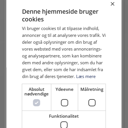
Men HIF bryder hurtigt det efterfølgende målspark, og
×
sætter en kontra i gang, og her spilles Daniel Holm fladt i
Denne hjemmeside bruger
feltet, og denne gang svigter han ikke, og HIF er foran 3-0.
cookies
Blot minuttet senere kunne Patrick Naundrup have udbygget
Vi bruger cookies til at tilpasse indhold,
føringen, men målmanden redder glimrende hans tørre hug
annoncer og til at analysere vores trafik. Vi
fra kanten af feltet, og hjørnespark til HIF. Presset holdes
deler også oplysninger om din brug af
efter dette, og der lægges i feltet, hvor Kristoffer Wichmann
vores websted med vores annoncerings-
kaster sig frem, men desværre lige i hænderne på
og analysepartnere, som kan kombinere
målmanden. 10 minutter senere tryller Daniel Holm ved
dem med andre oplysninger, som du har
baglinjen, og får lagt ind i feltet, hvor Mikkel Dahl får hovedet
givet dem, eller som de har indsamlet fra
på, men desværre lige i favnen på målmanden. Herefter
din brug af deres tjenester.
Læs mere
holder HIF lidt igen, den komfortable føring taget i
betragtning. Avarta får reduceret i det 77. minut, på et
Absolut
Ydeevne
Målretning
hovedstød efter et indlæg til bagerste stolpe. Herefter sker
nødvendige
der ikke rigtigt mere. I halvlegens overtid får endnu en af
HIF's unge spillere chancen, da Zakaria Mokdad fra U19 får
debut. Kampen slutter med en fortjent sejr på 3-1 til
Funktionalitet
Hvidovre.