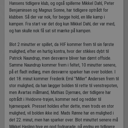
Hansens tidligere klub, og også spillerne Mikkel Dahl, Peter
Benjaminsen og Magnus Sonne, har tidligere optrådt for
klubben. Så der var nok, for begge hold, en lille kamp i
kampen. Fra start var det dog kun Mikkel Dahl, der var med,
og han skulle nok få sat sit mærke på kampen.
Blot 2 minutter er spillet, da HIF kommer frem til sin første
mulighed, efter en hurtig kontra, hvor der stikkes dybt til
Patrick Naundrup, men desværre bliver han dømt offside.
Samme Naundrup kommer frem i feltet, 10 minutter senere,
på et fladt indlæg, men desværre sparker han over bolden. I
det 18. minut kommer Frederik Emil "Miller" Andersen frem til
stor mulighed, da han lægger bolden til rette til venstrepoten,
men Avartas målmand, Mathias Djernæs, der tidligere har
optrådt i Hvidovre-trøjen, kommer ned og redder til
hjørnespark. Presset holdes efter dette, men trods en stor
mulighed, vil bolden ikke ind. Mads Rønne har en mulighed i
det 22. minut, men han sparker over. Blot minuttet senere må
Mikkel Hasling hive en god fodparade, på endnu en tidligere