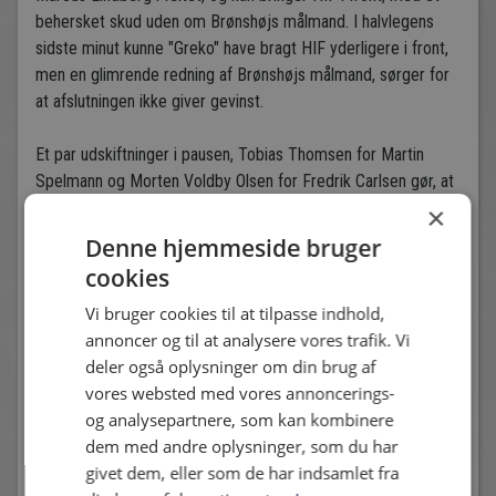
behersket skud uden om Brønshøjs målmand. I halvlegens
sidste minut kunne "Greko" have bragt HIF yderligere i front,
men en glimrende redning af Brønshøjs målmand, sørger for
at afslutningen ikke giver gevinst.
Et par udskiftninger i pausen, Tobias Thomsen for Martin
Spelmann og Morten Voldby Olsen for Fredrik Carlsen gør, at
HIF går over til at spille 4-4-2. "Greko" bliver rykket ned, og
×
skal i stedet fodre angriberne. HIF har stadig bolden mest,
Denne hjemmeside bruger
men får ikke lige lagt det sidste pres. Og så i det 64. minut
cookies
bliver HIF overlistet, på det første gennemspillede angreb fra
Vi bruger cookies til at tilpasse indhold,
Brønshøjs side i 2. halvleg. Bolden lobbes elegant frem til
annoncer og til at analysere vores trafik. Vi
Mathias Veltz, der efter to træk hamrer bolden ind bag
deler også oplysninger om din brug af
Djukic, til sin anden scoring i kampen. Men 10 minutter
vores websted med vores annoncerings-
senere får HIF endelig gevinst for spil-overtaget. Brønshøjs
og analysepartnere, som kan kombinere
forsvar bliver splittet af HIFs hurtige pasninger ind i feltet, og
dem med andre oplysninger, som du har
bolden spilles ind til Morten Voldby Olsen, som sparker
givet dem, eller som de har indsamlet fra
præcist op under nettaget, og bringer HIF foran med 3-2. I