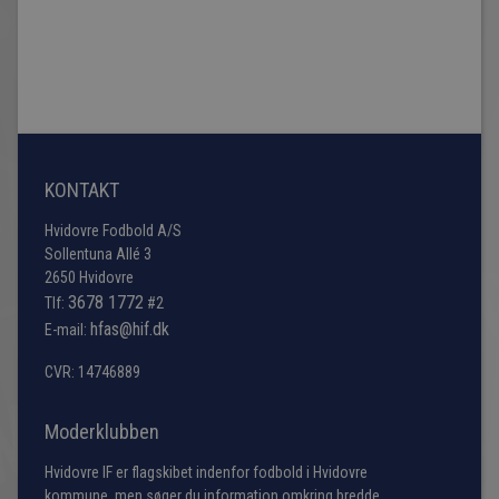
KONTAKT
Hvidovre Fodbold A/S
Sollentuna Allé 3
2650 Hvidovre
3678 1772
Tlf:
#2
hfas@hif.dk
E-mail:
CVR: 14746889
Moderklubben
Hvidovre IF er flagskibet indenfor fodbold i Hvidovre
kommune, men søger du information omkring bredde