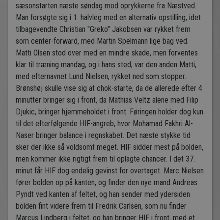
sæsonstarten næste søndag mod oprykkerne fra Næstved.
Man forsøgte sig i 1. halvleg med en alternativ opstilling, idet
tilbagevendte Christian "Greko" Jakobsen var rykket frem
som center-forward, med Martin Spelmann lige bag ved.
Matti Olsen stod over med en mindre skade, men forventes
klar til træning mandag, og i hans sted, var den anden Matti,
med efternavnet Lund Nielsen, rykket ned som stopper.
Brønshøj skulle vise sig at chok-starte, da de allerede efter 4
minutter bringer sig i front, da Mathias Veltz alene med Filip
Djukic, bringer hjemmeholdet i front. Føringen holder dog kun
til det efterfølgende HIF-angreb, hvor
Mohamad Fakhri Al-
Naser bringer balance i regnskabet. Det næste stykke tid
sker der ikke så voldsomt meget. HIF sidder mest på bolden,
men kommer ikke rigtigt frem til oplagte chancer. I det 37.
minut får HIF dog endelig gevinst for overtaget. Marc Nielsen
fører bolden op på kanten, og finder den nye mand Andreas
Pyndt ved kanten af feltet, og han sender med ydersiden
bolden fint videre frem til Fredrik Carlsen, som nu finder
Marcus Lindberg i feltet, og han bringer HIF i front, med et