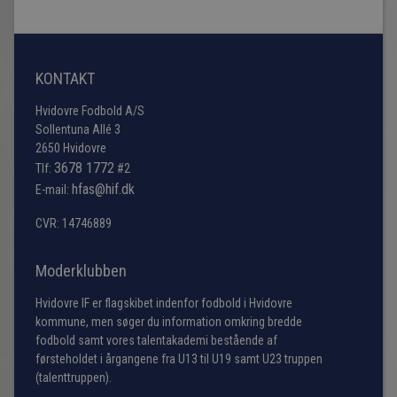
KONTAKT
Hvidovre Fodbold A/S
Sollentuna Allé 3
2650 Hvidovre
3678 1772
Tlf:
#2
hfas@hif.dk
E-mail:
CVR: 14746889
Moderklubben
Hvidovre IF er flagskibet indenfor fodbold i Hvidovre
kommune, men søger du information omkring bredde
fodbold samt vores talentakademi bestående af
førsteholdet i årgangene fra U13 til U19 samt U23 truppen
(talenttruppen).