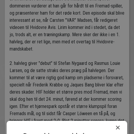
dommeren vurderer at han går for hårdt til en Fremad-spiller,
og præsenterer ham for det røde kort. Den episode skal blive
interessant at se, når Carsten "VAR" Madsen, får redigeret
videoen til Hvidovre Avis. Lirim kommer ind i stedet, da det
jo, trods alt, er en træningskamp. Mere sker der ikke i en 1.
halvleg, der er ret lige, men med et overtag til Hvidovre-
mandskabet.
2. halvleg giver "debut" til Stefan Nygaard og Rasmus Louie
Larsen, og de satte straks deres præg på halvlegen. Der
kommer til at være rigtig god kamp om pladserne i forsvaret,
specielt når Frederik Krabbe og Jaques Bang bliver klar efter
deres skader. HIF holder et større pres mod Fremad, men vi
skal dog hen til det 24. minut, førend at der kommer scoring
igen. Efter et hjørnespark opstår et større klumpspil foran
Fremads mål, og til sidst får Casper Löween en tå på, og
bringer HIF i front med 2-0. Blot 2 minutter senere, kunne det
×
være blevet 3-0, da Malte Kiilerich header mod fjerneste