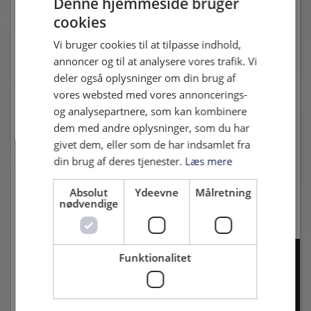
Denne hjemmeside bruger
opstander efter et hjørnespark, men en fremragende redning
cookies
af Fremads målmand sørger for, at HIF stadig kun er foran 2-
0. I det 42. minut kommer så den tredje scoring, da Lirim
Vi bruger cookies til at tilpasse indhold,
Qamili sender en flot stikning ind bag Fremads forsvar, og
annoncer og til at analysere vores trafik. Vi
Stefan Nygaard støder frem, og bringer sig alene med
deler også oplysninger om din brug af
Fremad-målmanden, som han afdribler, og derefter sender
vores websted med vores annoncerings-
bolden i det tomme mål. 3-0 og en rigtig god sejr i den første
og analysepartnere, som kan kombinere
kamp.
dem med andre oplysninger, som du har
givet dem, eller som de har indsamlet fra
Cheftræner Per Frandsen: Det er dejligt at komme i gang
din brug af deres tjenester.
Læs mere
igen. Vi har, i løbet af ugen, haft 5 træninger, og det er vigtig
at vi, i dag, går ud og gør de ting rigtigt, som vi har været
Absolut
Ydeevne
Målretning
gode til tidligere. Det ser jeg i dag, og nu skal vi så bare have
nødvendige
konditionen på plads også.
Funktionalitet