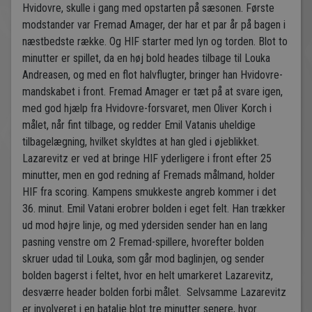
Hvidovre, skulle i gang med opstarten på sæsonen. Første
modstander var Fremad Amager, der har et par år på bagen i
næstbedste række. Og HIF starter med lyn og torden. Blot to
minutter er spillet, da en høj bold heades tilbage til Louka
Andreasen, og med en flot halvflugter, bringer han Hvidovre-
mandskabet i front. Fremad Amager er tæt på at svare igen,
med god hjælp fra Hvidovre-forsvaret, men Oliver Korch i
målet, når fint tilbage, og redder Emil Vatanis uheldige
tilbagelægning, hvilket skyldtes at han gled i øjeblikket.
Lazarevitz er ved at bringe HIF yderligere i front efter 25
minutter, men en god redning af Fremads målmand, holder
HIF fra scoring. Kampens smukkeste angreb kommer i det
36. minut. Emil Vatani erobrer bolden i eget felt. Han trækker
ud mod højre linje, og med ydersiden sender han en lang
pasning venstre om 2 Fremad-spillere, hvorefter bolden
skruer udad til Louka, som går mod baglinjen, og sender
bolden bagerst i feltet, hvor en helt umarkeret Lazarevitz,
desværre header bolden forbi målet. Selvsamme Lazarevitz
er involveret i en batalje blot tre minutter senere, hvor