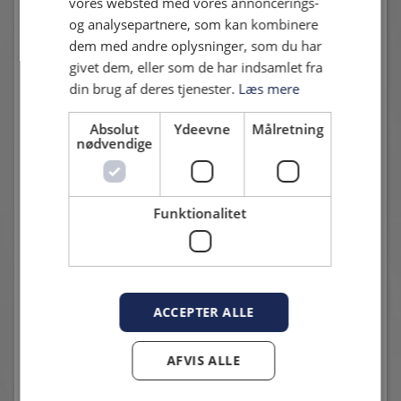
vores websted med vores annoncerings-
og analysepartnere, som kan kombinere
Andre nyheder
dem med andre oplysninger, som du har
givet dem, eller som de har indsamlet fra
din brug af deres tjenester.
Læs mere
Absolut
Ydeevne
Målretning
nødvendige
Funktionalitet
START XI MOD VENDSYSSEL FF
25. juli 2026 - Karsten Madsen
To debutanter og et comeback
ACCEPTER ALLE
AFVIS ALLE