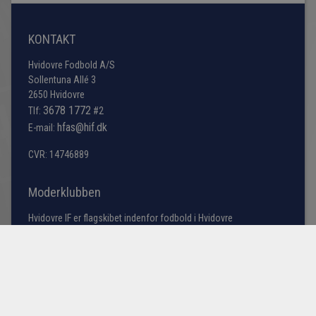
KONTAKT
Hvidovre Fodbold A/S
Sollentuna Allé 3
2650 Hvidovre
3678 1772
Tlf:
#2
hfas@hif.dk
E-mail:
CVR: 14746889
Moderklubben
Hvidovre IF er flagskibet indenfor fodbold i Hvidovre
kommune, men søger du information omkring bredde
fodbold samt vores talentakademi bestående af
førsteholdet i årgangene fra U13 til U19 samt U23 truppen
(talenttruppen).
Læs mere her