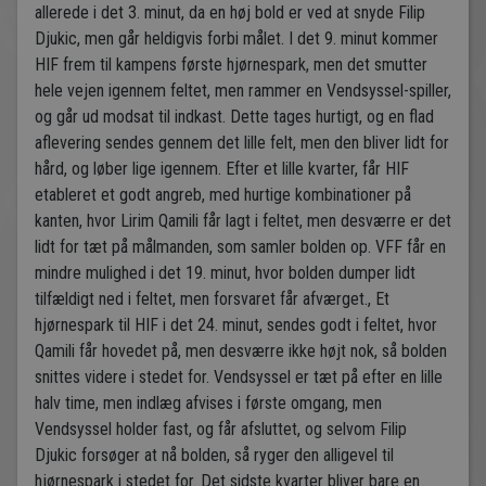
allerede i det 3. minut, da en høj bold er ved at snyde Filip
Djukic, men går heldigvis forbi målet. I det 9. minut kommer
HIF frem til kampens første hjørnespark, men det smutter
hele vejen igennem feltet, men rammer en Vendsyssel-spiller,
og går ud modsat til indkast. Dette tages hurtigt, og en flad
aflevering sendes gennem det lille felt, men den bliver lidt for
hård, og løber lige igennem. Efter et lille kvarter, får HIF
etableret et godt angreb, med hurtige kombinationer på
kanten, hvor Lirim Qamili får lagt i feltet, men desværre er det
lidt for tæt på målmanden, som samler bolden op. VFF får en
mindre mulighed i det 19. minut, hvor bolden dumper lidt
tilfældigt ned i feltet, men forsvaret får afværget., Et
hjørnespark til HIF i det 24. minut, sendes godt i feltet, hvor
Qamili får hovedet på, men desværre ikke højt nok, så bolden
snittes videre i stedet for. Vendsyssel er tæt på efter en lille
halv time, men indlæg afvises i første omgang, men
Vendsyssel holder fast, og får afsluttet, og selvom Filip
Djukic forsøger at nå bolden, så ryger den alligevel til
hjørnespark i stedet for. Det sidste kvarter bliver bare en