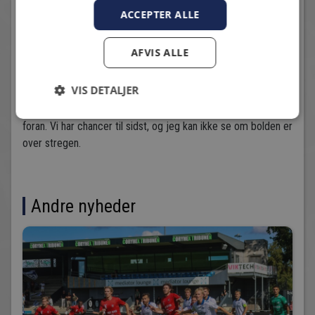
også efter diverse optagelser, at bolden er et godt stykke
ACCEPTER ALLE
over stregen, men dommerens fløjte er tavs, og så ender
kampen som den begyndte med 0-0.
AFVIS ALLE
Cheftræner, Per Frandsen: Det er en lorte fodboldkamp på en
VIS DETALJER
lortebane. Der skal dog lyde en stor ros til vores forsvar, der
holder Vendsyssel helt væk. Vi mangler lige det sidste oppe
foran. Vi har chancer til sidst, og jeg kan ikke se om bolden er
over stregen.
Andre nyheder