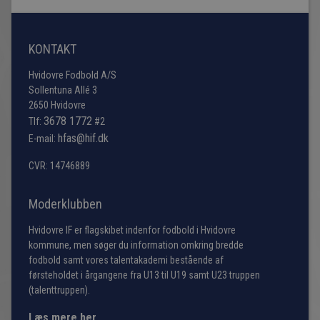
KONTAKT
Hvidovre Fodbold A/S
Sollentuna Allé 3
2650 Hvidovre
3678 1772
Tlf:
#2
hfas@hif.dk
E-mail:
CVR: 14746889
Moderklubben
Hvidovre IF er flagskibet indenfor fodbold i Hvidovre
kommune, men søger du information omkring bredde
fodbold samt vores talentakademi bestående af
førsteholdet i årgangene fra U13 til U19 samt U23 truppen
(talenttruppen).
Læs mere her