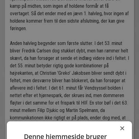
kamp på midten, som ingen af holdene formår at få
overtaget. Så det ender med en jævn 1. halvleg, hvor ingen af
holdene kommer frem til den sidste afslutning, der kan give
føringen.
Anden halvleg begynder som første slutter. I det 53. minut
bliver Fredrik Carlsen dog stukket dybt, men han rammer helt
skævt, da han forsøger at sende et indlæg videre ind i feltet. I
det 55. minut betyder rigtig gode kombinationer på
højrekanten, at Christian 'Greko' Jakobsen bliver sendt dybt i
feltet, men desværre bliver han blokeret, da han forsøger at
aflevere ind i feltet. I det 61. minut får Vendsyssel bolden i
nettet efter et hjørnespark, der skrues ind, men dommeren
fløjter i det samme for et frispark til HIF. En stor bøf i det 63.
minut mellem Filip Djukic og Martin Spelmann, da
kommunikationen ikke rigtigt er på plads, ender dog med, at
Djukic får sparket væk. 66. minut, der er kommet mere fart
×
over kampen, men ingen af holdene formår dog at få lukket
Denne hjemmeside bruger