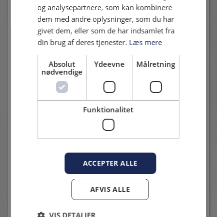
og analysepartnere, som kan kombinere
Andre nyheder
dem med andre oplysninger, som du har
givet dem, eller som de har indsamlet fra
din brug af deres tjenester.
Læs mere
Absolut
Ydeevne
Målretning
nødvendige
TRÆNINGSKAMP I DAG: HVIDOVRE TAGER IMOD
Funktionalitet
HB KØGE
3. juli 2026 - Karsten Madsen
Kampstart kl. 12.00
ACCEPTER ALLE
AFVIS ALLE
VIS DETALJER