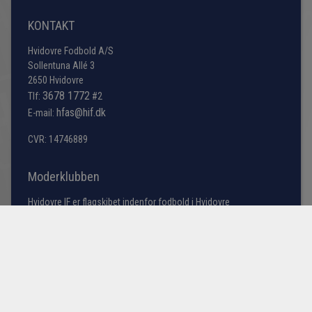
KONTAKT
Hvidovre Fodbold A/S
Sollentuna Allé 3
2650 Hvidovre
3678 1772
Tlf:
#2
hfas@hif.dk
E-mail:
CVR: 14746889
Moderklubben
Hvidovre IF er flagskibet indenfor fodbold i Hvidovre
kommune, men søger du information omkring bredde
fodbold samt vores talentakademi bestående af
førsteholdet i årgangene fra U13 til U19 samt U23 truppen
(talenttruppen).
Læs mere her