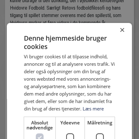
kunne bidrage til den udvikling, der i øjeblikket kendetegner
Hvidovre Fodbold. Særligt Retovs fodboldfilosofi og hans
tilgang til spillet stemmer overens med den spillestil, som
Hvidovre ønsker at føre videre i de kommende år.
×
Udover funktionen som cheftræner vil Martin Retov også få
Denne hjemmeside bruger
titel af manager og indgå som en del af managerteamet, hvor
cookies
han bl.a. aktivt vil være medvirkende til rekruttering, udvikling
Vi bruger cookies til at tilpasse indhold,
og salg af spillere.
annoncer og til at analysere vores trafik. Vi
Martin Retov vil tiltræde i juni måned, når der tages hul på
deler også oplysninger om din brug af
forberedelserne til den forestående sæson.
vores websted med vores annoncerings-
og analysepartnere, som kan kombinere
Vi er glade for, at det er lykkes Hvidovre at sikre en aftale
dem med andre oplysninger, som du har
med Retov, og vi ser frem til i samarbejde at føre projektet
givet dem, eller som de har indsamlet fra
videre.
din brug af deres tjenester.
Læs mere
Absolut
Ydeevne
Målretning
nødvendige
For yderligere oplysninger kan administrerende direktør Bo
Tue Knudsen kontaktes på mail
btk@hif.dk
eller telefon 40 50