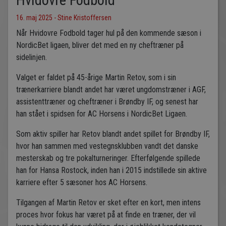
Hvidovre Fodbold
16. maj 2025 - Stine Kristoffersen
Når Hvidovre Fodbold tager hul på den kommende sæson i
NordicBet ligaen, bliver det med en ny cheftræner på
sidelinjen.
Valget er faldet på 45-årige Martin Retov, som i sin
trænerkarriere blandt andet har været ungdomstræner i AGF,
assistenttræner og cheftræner i Brøndby IF, og senest har
han stået i spidsen for AC Horsens i NordicBet Ligaen.
Som aktiv spiller har Retov blandt andet spillet for Brøndby IF,
hvor han sammen med vestegnsklubben vandt det danske
mesterskab og tre pokalturneringer. Efterfølgende spillede
han for Hansa Rostock, inden han i 2015 indstillede sin aktive
karriere efter 5 sæsoner hos AC Horsens.
Tilgangen af Martin Retov er sket efter en kort, men intens
proces hvor fokus har været på at finde en træner, der vil