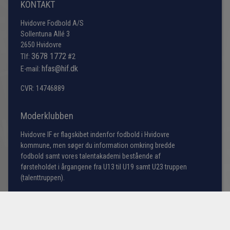
KONTAKT
Hvidovre Fodbold A/S
Sollentuna Allé 3
2650 Hvidovre
3678 1772
Tlf:
#2
hfas@hif.dk
E-mail:
CVR: 14746889
Moderklubben
Hvidovre IF er flagskibet indenfor fodbold i Hvidovre
kommune, men søger du information omkring bredde
fodbold samt vores talentakademi bestående af
førsteholdet i årgangene fra U13 til U19 samt U23 truppen
(talenttruppen).
Læs mere her