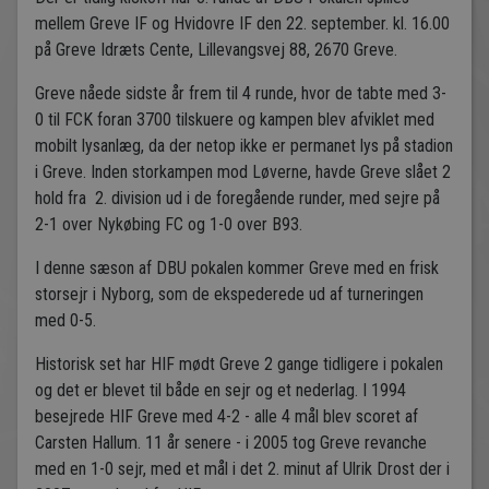
mellem Greve IF og Hvidovre IF den 22. september. kl. 16.00
på Greve Idræts Cente, Lillevangsvej 88, 2670 Greve.
Greve nåede sidste år frem til 4 runde, hvor de tabte med 3-
0 til FCK foran 3700 tilskuere og kampen blev afviklet med
mobilt lysanlæg, da der netop ikke er permanet lys på stadion
i Greve. Inden storkampen mod Løverne, havde Greve slået 2
hold fra 2. division ud i de foregående runder, med sejre på
2-1 over Nykøbing FC og 1-0 over B93.
I denne sæson af DBU pokalen kommer Greve med en frisk
storsejr i Nyborg, som de ekspederede ud af turneringen
med 0-5.
Historisk set har HIF mødt Greve 2 gange tidligere i pokalen
og det er blevet til både en sejr og et nederlag. I 1994
besejrede HIF Greve med 4-2 - alle 4 mål blev scoret af
Carsten Hallum. 11 år senere - i 2005 tog Greve revanche
med en 1-0 sejr, med et mål i det 2. minut af Ulrik Drost der i