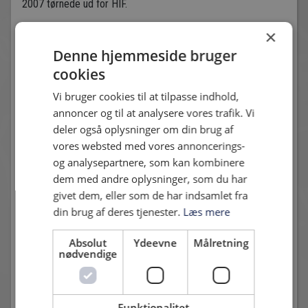
2007 tørnede ud for HIF.
Det er i alt blevet til 12 opgør mellem HIF og Greve IF siden
×
1986. 6 kampe er endt med HIF sejr og 2 med sejr til Greve,
Denne hjemmeside bruger
mens 4 er endt uden der er fundet en vinder. Seneste opgør
cookies
ligger tilbage i april 2007 hvor det blev til en sejr på 1-0 til
Vi bruger cookies til at tilpasse indhold,
Hvidovre.
annoncer og til at analysere vores trafik. Vi
Klubben har i mange år fristet en tilværelse som seriøse
deler også oplysninger om din brug af
oprykningskandidater til 2. division, men det er blevet ved lige
vores websted med vores annoncerings-
ved og næsten. De har fået en god start på årets
og analysepartnere, som kan kombinere
Danmarksserie med 4 sejre og 2 nederlag og en aktuel 2.
dem med andre oplysninger, som du har
plads, så det er ikke nogen nem opgave der venter HIF.
givet dem, eller som de har indsamlet fra
din brug af deres tjenester.
Læs mere
Husk at tage højde for myldretiden og tag hjemmefra i god
tid !
Absolut
Ydeevne
Målretning
nødvendige
Funktionalitet