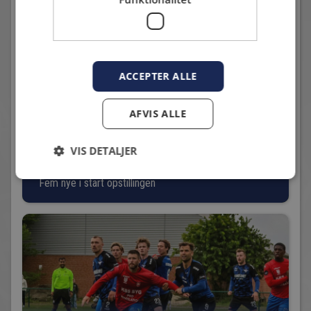
Andre nyheder
ACCEPTER ALLE
AFVIS ALLE
START XI MOD NÆSTVED I BETANO POKALEN
VIS DETALJER
6. august 2026 - Karsten Madsen
Fem nye i start opstillingen