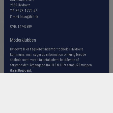
2650 Hvidovre
3678 1772
Tlf:
#2
hfas@hif.dk
E-mail:
CVR: 14746889
Moderklubben
Hvidovre IF er flagskibet indenfor fodbold i Hvidovre
kommune, men søger du information omkring bredde
fodbold samt vores talentakademi bestående af
førsteholdet i årgangene fra U13 til U19 samt U23 truppen
(talenttruppen).
Læs mere her
© HVIDOVRE FODBOLD A/S
COOKIE- OG PRIVATLIVSPOLITIK