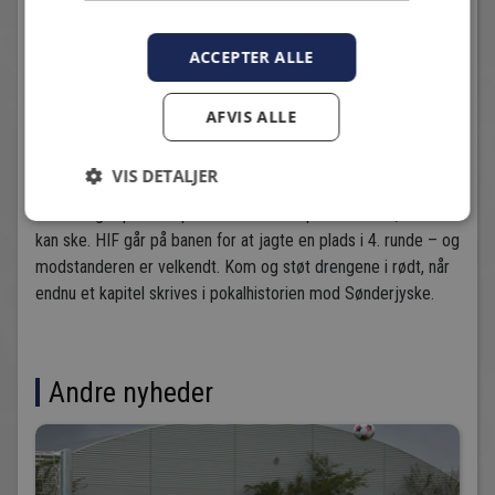
Gratis adgang:
ACCEPTER ALLE
Alle sæsonkortholdere
Medlemmer af De Unge Kæmper (børn under 15 år kan
AFVIS ALLE
gratis melde sig ind via klubbens hjemmeside)
Klar til kamp
VIS DETALJER
Der er lagt op til en spændende aften i pokalens ånd, hvor alt
kan ske. HIF går på banen for at jagte en plads i 4. runde – og
modstanderen er velkendt. Kom og støt drengene i rødt, når
endnu et kapitel skrives i pokalhistorien mod Sønderjyske.
Andre nyheder