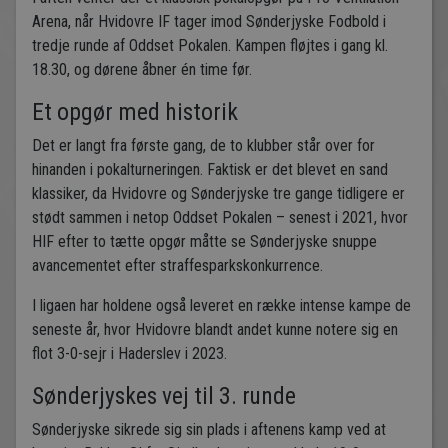
Arena, når Hvidovre IF tager imod Sønderjyske Fodbold i
tredje runde af Oddset Pokalen. Kampen fløjtes i gang kl.
18.30, og dørene åbner én time før.
Et opgør med historik
Det er langt fra første gang, de to klubber står over for
hinanden i pokalturneringen. Faktisk er det blevet en sand
klassiker, da Hvidovre og Sønderjyske tre gange tidligere er
stødt sammen i netop Oddset Pokalen – senest i 2021, hvor
HIF efter to tætte opgør måtte se Sønderjyske snuppe
avancementet efter straffesparkskonkurrence.
I ligaen har holdene også leveret en række intense kampe de
seneste år, hvor Hvidovre blandt andet kunne notere sig en
flot 3-0-sejr i Haderslev i 2023.
Sønderjyskes vej til 3. runde
Sønderjyske sikrede sig sin plads i aftenens kamp ved at