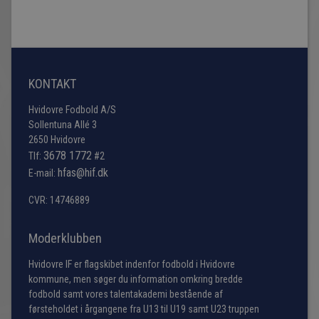
KONTAKT
Hvidovre Fodbold A/S
Sollentuna Allé 3
2650 Hvidovre
3678 1772
Tlf:
#2
hfas@hif.dk
E-mail:
CVR: 14746889
Moderklubben
Hvidovre IF er flagskibet indenfor fodbold i Hvidovre
kommune, men søger du information omkring bredde
fodbold samt vores talentakademi bestående af
førsteholdet i årgangene fra U13 til U19 samt U23 truppen