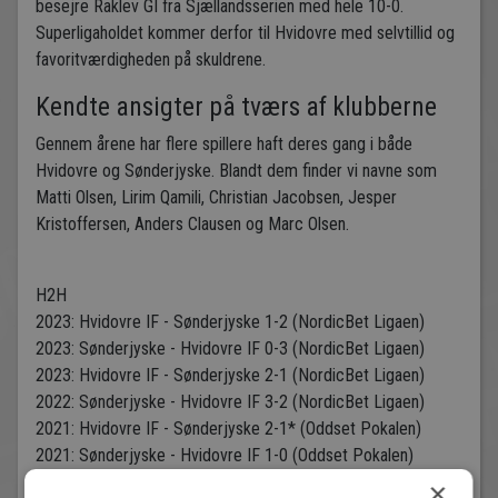
besejre Raklev GI fra Sjællandsserien med hele 10-0.
Superligaholdet kommer derfor til Hvidovre med selvtillid og
favoritværdigheden på skuldrene.
Kendte ansigter på tværs af klubberne
Gennem årene har flere spillere haft deres gang i både
Hvidovre og Sønderjyske. Blandt dem finder vi navne som
Matti Olsen, Lirim Qamili, Christian Jacobsen, Jesper
Kristoffersen, Anders Clausen og Marc Olsen.
H2H
2023: Hvidovre IF - Sønderjyske 1-2 (NordicBet Ligaen)
2023: Sønderjyske - Hvidovre IF 0-3 (NordicBet Ligaen)
2023: Hvidovre IF - Sønderjyske 2-1 (NordicBet Ligaen)
2022: Sønderjyske - Hvidovre IF 3-2 (NordicBet Ligaen)
2021: Hvidovre IF - Sønderjyske 2-1* (Oddset Pokalen)
2021: Sønderjyske - Hvidovre IF 1-0 (Oddset Pokalen)
2019: Hvidovre IF - Sønderjyske 2-2** (Oddset Pokalen)
×