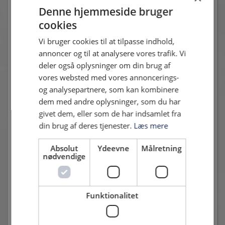
Denne hjemmeside bruger
* Sønderjyske vandt på straffe
cookies
** Sønderjyske vandt på straffe
Vi bruger cookies til at tilpasse indhold,
Billetinformation
annoncer og til at analysere vores trafik. Vi
deler også oplysninger om din brug af
Billetter købes via
shop.hvidovrefodbold.dk
.
vores websted med vores annoncerings-
Priser:
og analysepartnere, som kan kombinere
dem med andre oplysninger, som du har
Voksen: 110 kr. + gebyr
givet dem, eller som de har indsamlet fra
din brug af deres tjenester.
Læs mere
Pensionist: 70 kr. + gebyr
Børn (4-15 år): 70 kr. + gebyr
Absolut
Ydeevne
Målretning
nødvendige
Gebyr ved onlinekøb: 10 kr. pr. billet
Gebyr ved køb i billetlugen på kampdagen: 20 kr. pr. billet
Funktionalitet
Alle pladser er unummererede, medmindre andet er angivet
(fx VIP-området).