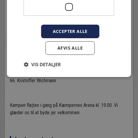
16. Magnus Sonne
17. Louka Andreassen
ACCEPTER ALLE
20. Mads-Christopher Pedersen
21. Mads Rønne
AFVIS ALLE
23. Frederik Emil Andersen
VIS DETALJER
30. Magnus Fredslund
66. Kristoffer Wichmann
Kampen fløjtes i gang på Kæmpernes Arena kl. 19.00. Vi
glæder os til at byde jer velkommen.