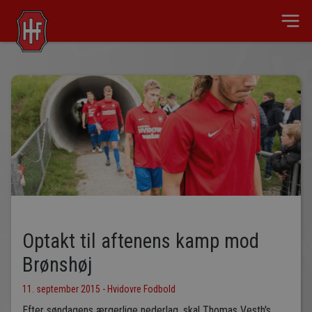
Optakt til aftenens kamp mod
Brønshøj
11. september 2015 - Hvidovre Fodbold
Efter søndagens ærgerlige nederlag, skal Thomas Vesth's