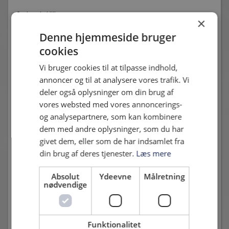
2. Jacob Hillstrøm
×
Denne hjemmeside bruger
3. Frederik Krabbe
cookies
5. Nicholas Marfeldt
Vi bruger cookies til at tilpasse indhold,
6. Kasper Jensen
annoncer og til at analysere vores trafik. Vi
deler også oplysninger om din brug af
7. Peter Benjaminsen
vores websted med vores annoncerings-
og analysepartnere, som kan kombinere
8. Mikkel Dahl
dem med andre oplysninger, som du har
11. Daniel Holm
givet dem, eller som de har indsamlet fra
din brug af deres tjenester.
Læs mere
12. Anders Vestergaard
Absolut
Ydeevne
Målretning
13. Mikkel Hasling (m)
nødvendige
14. Christopher Østberg
15. Tim Risvig
Funktionalitet