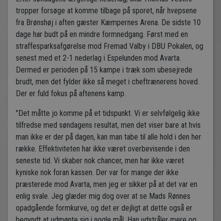
tropper forsøge at komme tilbage på sporet, når hvepsene
fra Brønshøj i aften gæster Kæmpernes Arena. De sidste 10
dage har budt på en mindre formnedgang. Først med en
straffesparksafgørelse mod Fremad Valby i DBU Pokalen, og
senest med et 2-1 nederlag i Espelunden mod Avarta.
Dermed er perioden på 15 kampe i træk som ubesejrede
brudt, men det fylder ikke så meget i cheftrænerens hoved.
Der er fuld fokus på aftenens kamp.
"Det måtte jo komme på et tidspunkt. Vi er selvfølgelig ikke
tilfredse med søndagens resultat, men det viser bare at hvis
man ikke er der på dagen, kan man tabe til alle hold i den her
række. Effektiviteten har ikke været overbevisende i den
seneste tid. Vi skaber nok chancer, men har ikke været
kyniske nok foran kassen. Der var for mange der ikke
præsterede mod Avarta, men jeg er sikker på at det var en
enlig svale. Jeg glæder mig dog over at se Mads Rønnes
opadgående formkurve, og det er dejligt at dette også er
begyndt at udmønte sig i nogle mål. Han udstråler mere og