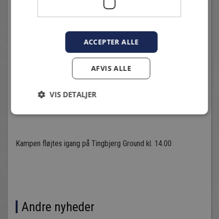
20. Mads-Christopher Pedersen
22. Hayder Said
ACCEPTER ALLE
23. Frederik Emil Andersen
24. Patrick Nielsen
AFVIS ALLE
31. Lars Traff
VIS DETALJER
66. Kristoffer Wichmann
Kampen fløjtes igang på Tingbjerg Ground kl. 14.00
Andre nyheder