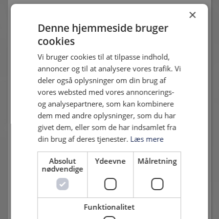
2. Jakob Hillstrøm
×
Denne hjemmeside bruger
3. Frederik Krabbe
cookies
6. Kasper Jensen
Vi bruger cookies til at tilpasse indhold,
annoncer og til at analysere vores trafik. Vi
7. Peter Benjaminsen
deler også oplysninger om din brug af
11. Daniel Holm
vores websted med vores annoncerings-
og analysepartnere, som kan kombinere
12. Anders Vestergaard
dem med andre oplysninger, som du har
givet dem, eller som de har indsamlet fra
13. Mikkel Hasling
din brug af deres tjenester.
Læs mere
15. Tim Risvig
Absolut
Ydeevne
Målretning
16. Magnus Sonne
nødvendige
17. Louka Andreasen
18. Rasmus Johansson
Funktionalitet