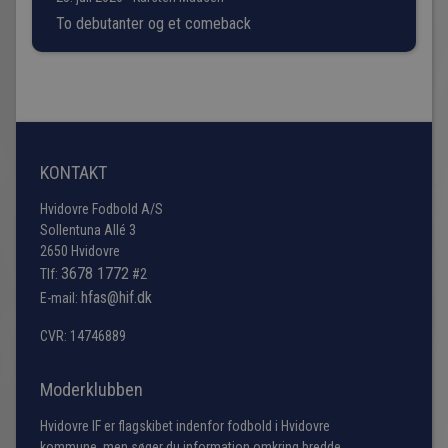
To debutanter og et comeback
KONTAKT
Hvidovre Fodbold A/S
Sollentuna Allé 3
2650 Hvidovre
3678 1772
Tlf:
#2
hfas@hif.dk
E-mail:
CVR: 14746889
Moderklubben
Hvidovre IF er flagskibet indenfor fodbold i Hvidovre
kommune, men søger du information omkring bredde