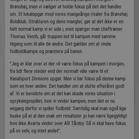
Brønshøj, men vi vælger at holde fokus på det det handler
om. Et lokalopgør mod vores mangeårige rivaler fra Brønshøj
Boldklub. Strukturen og dens mangler, gør at det ikke er en
helt normal kamp vi er ude i, men spørger man cheftræner
Thomas Vesth, går truppen ind til kampen med samme
tilgang som til alle de andre. Det gælder om at vinde
fodboldkampe og præstere på banen.
"Jeg er klar over at der vil være fokus på kampen i morgen,
fra lidt flere steder end der normalt ville være til et
Kanalsport Divisions opgør. Men vi har fokus på denne kamp
som en hver anden. Det handler om at slutte efteråret godt
af. Vi er bevidste om at det kan skade vores situation i
oprykningsspillet, hvis vi vinder kampen, men det er nu
engang derfor vi spiller fodbold. Samtidig skal man også lige
huske på at al den snak om resultater jo kan være ligegyldigt
hvis ikke Avarta vinder over AB Tårnby. Så vi skal have fokus
på os selv, og intet andet".