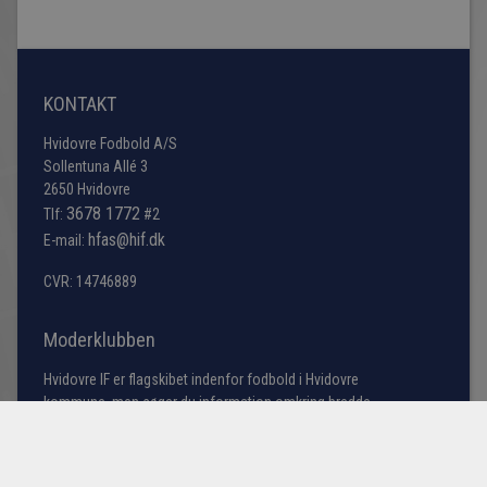
KONTAKT
Hvidovre Fodbold A/S
Sollentuna Allé 3
2650 Hvidovre
3678 1772
Tlf:
#2
hfas@hif.dk
E-mail:
CVR: 14746889
Moderklubben
Hvidovre IF er flagskibet indenfor fodbold i Hvidovre
kommune, men søger du information omkring bredde
fodbold samt vores talentakademi bestående af
førsteholdet i årgangene fra U13 til U19 samt U23 truppen
(talenttruppen).