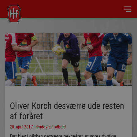
Oliver Korch desværre ude resten
af foråret
20. april 2017 - Hvidovre Fodbold
Det blev i påsken desværre bekræftet, at vores dygtige