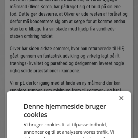
målmand Oliver Korch, har pådraget sig et brud på sin ene
fod. Dette gør desværre, at Oliver er ude resten af foråret og
derfor må koncentrere sig om at sørge for at komme endnu
stærkere tilbage fra sin skade med hjælp fra sundheds-
staben omkring holdet.
Oliver har siden sidste sommer, hvor han returnerede til HIF,
gået igennem en fantastisk udvikling og virkelig lagt på ift.
trænings- kvalitet og parathed og derigennem leveret nogle
rigtig solide præstationer i kampene.
Vi er pt. derfor igang med at finde en ny målmand der kan
supplere truppen som minimum frem til sommer - og har i
×
den forbindelse målmanden, Mads Grarup 28 år, på prøve de
Denne hjemmeside bruger
næste par dage.
cookies
Vi ønsker Oliver rigtig god bedring - HIF HIF
Vi bruger cookies til at tilpasse indhold,
annoncer og til at analysere vores trafik. Vi