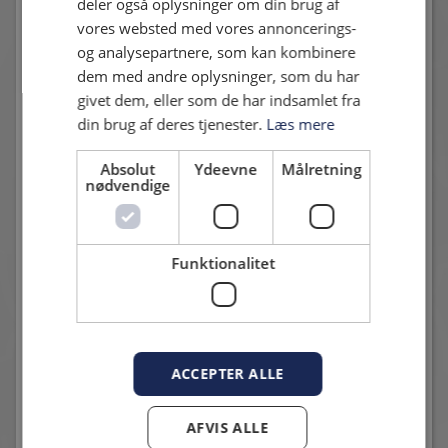
deler også oplysninger om din brug af
vores websted med vores annoncerings-
og analysepartnere, som kan kombinere
dem med andre oplysninger, som du har
Andre nyheder
givet dem, eller som de har indsamlet fra
din brug af deres tjenester.
Læs mere
Absolut
Ydeevne
Målretning
nødvendige
Funktionalitet
TRÆNINGSKAMP I DAG: HVIDOVRE TAGER IMOD
FREMAD AMAGER
7. juli 2026 - Karsten Madsen
Kampdag
ACCEPTER ALLE
AFVIS ALLE