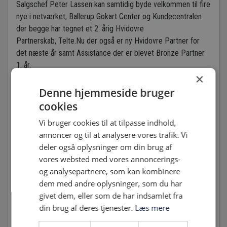
Salgschef Peter Lassen kan samtidig byde velkommen til fire
nye i netværket,
Ballerup Gokart Center og
Kundecentralen
der begge har tegnet et 2. årig Hvidovre
Partnerskab,
Telte.Nu der også er ny Hvidovre Partner for
det næste år samt
Assistance der er blevet Bronze Partner
1. år.
×
Denne hjemmeside bruger
cookies
Tak for forlængelsen og velkommen til de nye.
Vi bruger cookies til at tilpasse indhold,
annoncer og til at analysere vores trafik. Vi
Du har også muligheden for at deltage aktivt i
deler også oplysninger om din brug af
bestræbelserne på igen at placere Hvidovre Fodbold i
vores websted med vores annoncerings-
toppen af dansk fodbold.
og analysepartnere, som kan kombinere
dem med andre oplysninger, som du har
Vi deltager meget gerne i et personligt møde, hvor vi kan
givet dem, eller som de har indsamlet fra
præsentere et spændende projekt og unikke muligheder for
din brug af deres tjenester.
Læs mere
et frugtbart samarbejde.