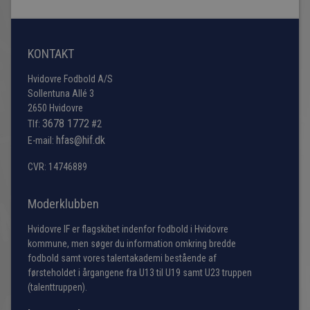
KONTAKT
Hvidovre Fodbold A/S
Sollentuna Allé 3
2650 Hvidovre
3678 1772
Tlf:
#2
hfas@hif.dk
E-mail:
CVR: 14746889
Moderklubben
Hvidovre IF er flagskibet indenfor fodbold i Hvidovre
kommune, men søger du information omkring bredde
fodbold samt vores talentakademi bestående af
førsteholdet i årgangene fra U13 til U19 samt U23 truppen
(talenttruppen).