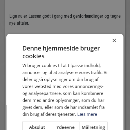
Lige nu er Lassen godt i gang med genforhandlinger og tegne
nye aftaler.
×
-Vi skulle meget gerne være flere når vi starter op igen i
Denne hjemmeside bruger
august. Jeg håber meget at de partnere der allerede er med
cookies
på holdet vil bidrage med deres eget netværk, så vi fremad
Vi bruger cookies til at tilpasse indhold,
rettet gang gøre oplevelsen både til møderne og til kampene
annoncer og til at analysere vores trafik. Vi
endnu bedre.
deler også oplysninger om din brug af
vores websted med vores annoncerings-
og analysepartnere, som kan kombinere
Deltager til mødet i dag var:
dem med andre oplysninger, som du har
EUPHONER, BELLA SKILTE, TRIO BILER, KBS BYG, DANSK
givet dem, eller som de har indsamlet fra
REVISION, SERVICEFIRMAET GLOBEL, JM GULVSERVICE,
din brug af deres tjenester.
Læs mere
NEJSTGAARD & VETLOV, PRIMIUM BOTTLES, DEGN &
DREYER, HVIDOVRE FANKLUBBEN, CLEAN SUPPLY,
Absolut
Ydeevne
Målretning