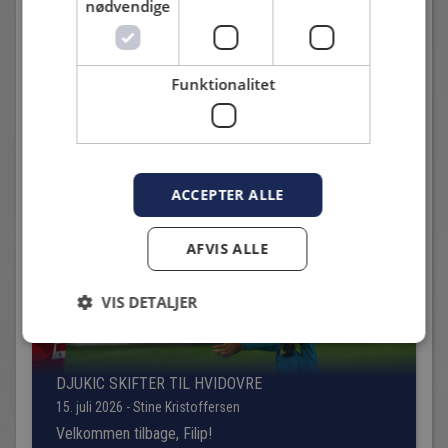
nødvendige
THOMTEX INTERIUR, MERCO PRINT, ELITEREN, REGION
HOVEDSTADEN, DANSK FOLKEPARTI HVIDOVRE,
NYKREDIT, INTERSPORT, HVIDOVRE AVIS,
HVIDOVRELISTEN, CONNECT – BUSINESS OG SVEA
Funktionalitet
FINANS
Andre nyheder
ACCEPTER ALLE
AFVIS ALLE
VIS DETALJER
DJUKIC SKIFTER TIL HVIDOVRE
15. juli 2026 - Stine Kristoffersen
Velkommen tilbage, Filip!