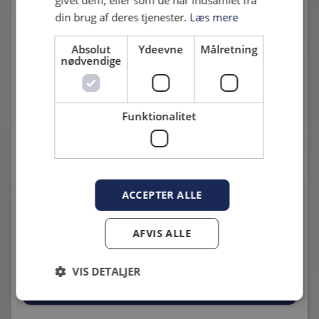
din brug af deres tjenester.
Læs mere
Absolut
Ydeevne
Målretning
nødvendige
2026-07-07; HIF - FREMAD AMAGER: 3-2
7. juli 2026 - Michael Hentrich
HIF sejrede til sidst.
Funktionalitet
ACCEPTER ALLE
BLIV EN DEL AF DE UNGE KÆMPER
AFVIS ALLE
15. juli 2026 - Karsten Madsen
Få gratis adgang til HIFs kampe på Pro Ventilation
VIS DETALJER
Arena!