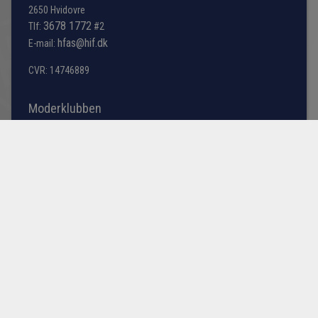
2650 Hvidovre
3678 1772
Tlf:
#2
hfas@hif.dk
E-mail:
CVR: 14746889
Moderklubben
Hvidovre IF er flagskibet indenfor fodbold i Hvidovre
kommune, men søger du information omkring bredde
fodbold samt vores talentakademi bestående af
førsteholdet i årgangene fra U13 til U19 samt U23 truppen
(talenttruppen).
Læs mere her
© HVIDOVRE FODBOLD A/S
COOKIE- OG PRIVATLIVSPOLITIK