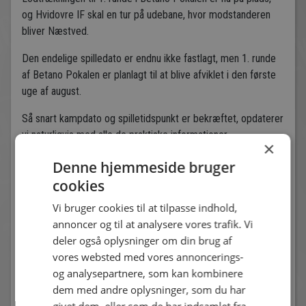
og Hvidovre IF skal en tur på udebane, hvor modstanderen
bliver Næstved.
Den endelige spilledato er endnu ikke fastlagt, men 1. runde
af Betano Pokalen er planlagt til at blive afviklet i den første
uge af august.
Så snart kampdato og spilletidspunkt er bekræftet, opdaterer
vi naturligvis med alle de praktiske informationer.
×
Vi glæder os til at tage hul på pokaleventyret – og håber på
Denne hjemmeside bruger
stor opbakning på udebane!
cookies
Vi bruger cookies til at tilpasse indhold,
annoncer og til at analysere vores trafik. Vi
Andre nyheder
deler også oplysninger om din brug af
vores websted med vores annoncerings-
og analysepartnere, som kan kombinere
dem med andre oplysninger, som du har
givet dem, eller som de har indsamlet fra