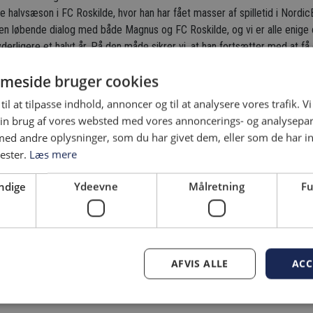
e halvsæson i FC Roskilde, hvor han har fået masser af spilletid i Nordi
t en løbende dialog med både Magnus og FC Roskilde, og vi er alle enige 
derligere et halvt år. På den måde sikrer vi, at han fortsætter med at få
il, at han vender stærkt tilbage til sommer," afslutter Peter Lassen.
meside bruger cookies
til at tilpasse indhold, annoncer og til at analysere vores trafik. V
 AMAGER: 3-2
TRÆNINGSKAMP I DAG: HV
in brug af vores websted med vores annoncerings- og analysepa
KØGE
3. juli 2026 - Karsten Madsen
d andre oplysninger, som du har givet dem, eller som de har in
Kampstart kl. 12.00
nester.
Læs mere
ndige
Ydeevne
Målretning
Fu
AFVIS ALLE
ACC