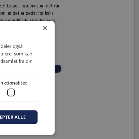
cBet Ligaen, præcis som det var
om, at det er bedst for hans
 den værdifulde spilletid, som
×
i deler også
IDOVRE TAGER IMOD HB
rtnere, som kan
dsamlet fra din
nktionalitet
EPTER ALLE