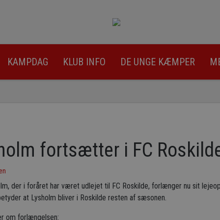
KAMPDAG
KLUB INFO
DE UNGE KÆMPER
M
olm fortsætter i FC Roskild
en
, der i foråret har været udlejet til FC Roskilde, forlænger nu sit lejeo
betyder at Lysholm bliver i Roskilde resten af sæsonen.
er om forlængelsen: