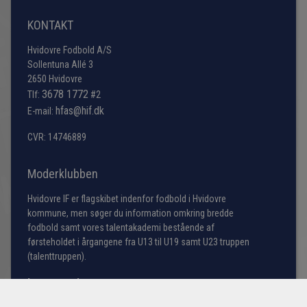
KONTAKT
Hvidovre Fodbold A/S
Sollentuna Allé 3
2650 Hvidovre
3678 1772
Tlf:
#2
hfas@hif.dk
E-mail:
CVR: 14746889
Moderklubben
Hvidovre IF er flagskibet indenfor fodbold i Hvidovre
kommune, men søger du information omkring bredde
fodbold samt vores talentakademi bestående af
førsteholdet i årgangene fra U13 til U19 samt U23 truppen
(talenttruppen).
Læs mere her