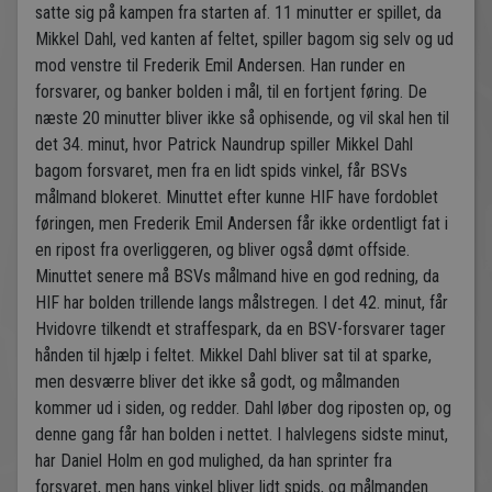
satte sig på kampen fra starten af. 11 minutter er spillet, da
Mikkel Dahl, ved kanten af feltet, spiller bagom sig selv og ud
mod venstre til Frederik Emil Andersen. Han runder en
forsvarer, og banker bolden i mål, til en fortjent føring. De
næste 20 minutter bliver ikke så ophisende, og vil skal hen til
det 34. minut, hvor Patrick Naundrup spiller Mikkel Dahl
bagom forsvaret, men fra en lidt spids vinkel, får BSVs
målmand blokeret. Minuttet efter kunne HIF have fordoblet
føringen, men Frederik Emil Andersen får ikke ordentligt fat i
en ripost fra overliggeren, og bliver også dømt offside.
Minuttet senere må BSVs målmand hive en god redning, da
HIF har bolden trillende langs målstregen. I det 42. minut, får
Hvidovre tilkendt et straffespark, da en BSV-forsvarer tager
hånden til hjælp i feltet. Mikkel Dahl bliver sat til at sparke,
men desværre bliver det ikke så godt, og målmanden
kommer ud i siden, og redder. Dahl løber dog riposten op, og
denne gang får han bolden i nettet. I halvlegens sidste minut,
har Daniel Holm en god mulighed, da han sprinter fra
forsvaret, men hans vinkel bliver lidt spids, og målmanden