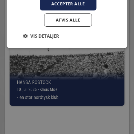
ACCEPTER ALLE
2026-07-07; HIF - FREMAD AMAGER: 3-2
7. juli 2026 - Michael Hentrich
AFVIS ALLE
HIF sejrede til sidst.
VIS DETALJER
HANSA ROSTOCK
10. juli 2026 - Klaus Moe
- en stor nordtysk klub