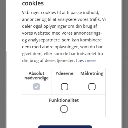
cookies
hjemmekamp igen, og den bliver spændende. B93 er jo også
Vi bruger cookies til at tilpasse indhold,
en traditionsklub, og har en nedrykning, de skal se at få på
annoncer og til at analysere vores trafik. Vi
afstand. Vi vil på den anden side, gøre en god figur, og slutte
deler også oplysninger om din brug af
godt af i de sidste 5 kampe, så fundamentet til næste sæson
vores websted med vores annoncerings-
bliver godt. Så alt i alt, er der lagt op til et spændende opgør.
og analysepartnere, som kan kombinere
B93 har en fin offensiv, og de er godt organiseret, så de har
dem med andre oplysninger, som du har
fået styr på det. Vi skal følge op på de seneste gode
givet dem, eller som de har indsamlet fra
resultater, og holde fast i de ting vi gør godt."
din brug af deres tjenester.
Læs mere
Absolut
Ydeevne
Målretning
nødvendige
Andre nyheder
Funktionalitet