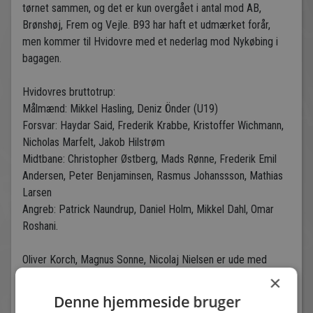
tørnet sammen, og det er kun overgået i antal mod AB,
Brønshøj, Frem og Vejle. B93 har haft et udmærket forår,
men kommer til Hvidovre med et nederlag mod Nykøbing i
bagagen.
Hvidovres bruttotrup:
Målmænd: Mikkel Hasling, Deniz Önder (U19)
Forsvar: Haydar Said, Frederik Krabbe, Kristoffer Wichmann,
Nicholas Marfelt, Jakob Hilstrøm
Midtbane: Christopher Østberg, Mads Rønne, Frederik Emil
Andersen, Peter Benjaminsen, Rasmus Johanssson, Mathias
Larsen
Angreb: Patrick Naundrup, Daniel Holm, Mikkel Dahl, Omar
Roshani.
Oliver Korch, Magnus Sonne, Nicolaj Nielsen er ude med
småskader.
×
Denne hjemmeside bruger
Træner Thomas Vesth Hansen: "Så har vi endelig en