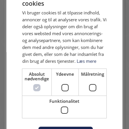
cookies
Hvidovre IF – AC Horsens
Pro Ventilation Arena
Vi bruger cookies til at tilpasse indhold,
annoncer og til at analysere vores trafik. Vi
Søndag den 10. august kl. 14.00
deler også oplysninger om din brug af
Lyngby BK – Hvidovre IF
vores websted med vores annoncerings-
Lyngby Stadion
og analysepartnere, som kan kombinere
dem med andre oplysninger, som du har
Hvidovre IF ser frem til at tage hul på sæsonen sammen med
givet dem, eller som de har indsamlet fra
klubbens trofaste fans. Billetinformation følger snarest.
din brug af deres tjenester.
Læs mere
Absolut
Ydeevne
Målretning
nødvendige
Andre nyheder
Funktionalitet