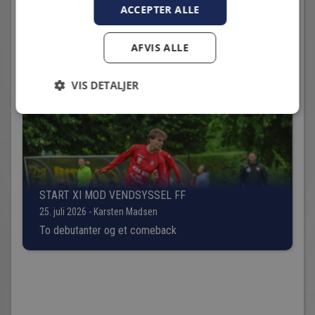
ACCEPTER ALLE
2026-07-07; HIF - FREMAD AMAGER: 3-2
7. juli 2026 - Michael Hentrich
AFVIS ALLE
HIF sejrede til sidst.
VIS DETALJER
START XI MOD VENDSYSSEL FF
25. juli 2026 - Karsten Madsen
To debutanter og et comeback