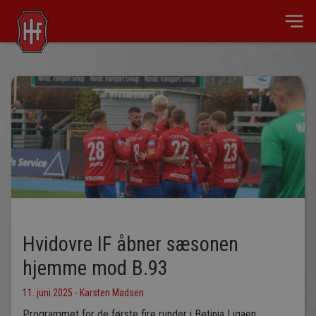
Hvidovre IF åbner sæsonen
hjemme mod B.93
11. juni 2025 - Karsten Madsen
Programmet for de første fire runder i Betinia Ligaen