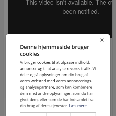
×
Denne hjemmeside bruger
vidovre var i dag taget til Roskilde, for at jagte muligheden
cookies
for at rette op, på de sidste 4 kampes nederlag. Det var to
modsætninger, Hvidovre, som havde fået en god start på
Vi bruger cookies til at tilpasse indhold,
sæsonen, uden nederlag i de føste 5 kampe og Roskilde, som
annoncer og til at analysere vores trafik. Vi
var uden sejr i de første 9 kampe. Første halvleg blev en
deler også oplysninger om din brug af
jævn affære, hvor der var muligheder til begge hold. I det 21.
vores websted med vores annoncerings-
minut sendes bolden højt over Roskildes forsvar, og Nicolaj
og analysepartnere, som kan kombinere
Agger løber frem og modtager. Han stopper op, og spiller
dem med andre oplysninger, som du har
tilbage til Kim Aabech, som forsøger at sparke på det lange
givet dem, eller som de har indsamlet fra
hjørne, men Roskildes målmand kommer ned og parerer.
din brug af deres tjenester.
Læs mere
Desværre er der ingen til at følge op. Efter et boldtab på
midten i det 30. minut, får Roskilde en friløber, men Hvidovre-