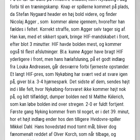
forbi til en træningskamp. Knap er spillerne kommet på plads,
da Stefan Nygaard header en høj bold videre, og finder
Nicolaj Agger , som kommer alene igennem, hvorefter han
fældes i feltet. Korrekt straffe, som Agger selv tager sig af.
Han kan, med et sikkert spark, bringe HIF-mandskabet i front,
efter blot 3 minutter. HIF havde bolden mest, og kommer
også til flest afslutninger. Bl.a. kunne Agger have bragt HIF
yderligere i front, men hans hælafsluning, på et godt indlæg
fra Louka Andreasen, går desværre forbi fjerneste opstander.
Et langt HIF-pres, som Nykøbing har svært ved at svare igen
på, giver bl.a. 3-4 hjørnespark. Det sidste af dem, sendes højt
ind i lille felt, hvor Nykøbing-forsvaret ikke kommer højt nok
på, og lidt tilfældigt, dumper bolden ned til Malthe Kiilerich,
som kan løbe bolden ind over stregen. 2-0 er fuldt fortjent.
Første gang Nyking kommer frem til noget, er i det 39. minut,
hor et højt indlæg ender hos den tilligere Hvidovre-spiller
Mikkel Dahl. Hans hovedstød mod tomt mål, bliver dog
fænomenalt reddet af Olver Korch, som når tilbage, og