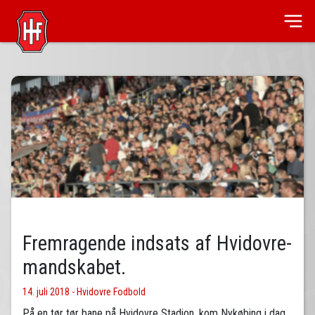
Fremragende indsats af Hvidovre-
mandskabet.
14. juli 2018 - Hvidovre Fodbold
På en tør tør bane på Hvidovre Stadion, kom Nykøbing i dag