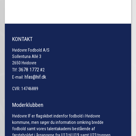
KONTAKT
Hvidovre Fodbold A/S
Sollentuna Allé 3
2650 Hvidovre
3678 1772
Tlf:
#2
hfas@hif.dk
E-mail:
CVR: 14746889
Moderklubben
Hvidovre IF er flagskibet indenfor fodbold i Hvidovre
kommune, men søger du information omkring bredde
fodbold samt vores talentakademi bestående af
førsteholdet i årgangene fra U13 til U19 samt U23 truppen