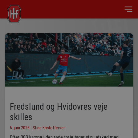
Fredslund og Hvidovres veje
skilles
6. juni 2026 - Stine Kristoffersen
Efter 303 kampe i den røde trøje tager vi nu afsked med