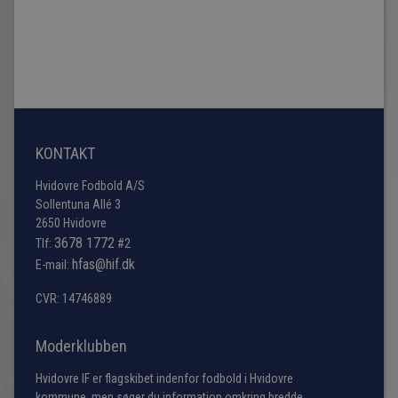
KONTAKT
Hvidovre Fodbold A/S
Sollentuna Allé 3
2650 Hvidovre
3678 1772
Tlf:
#2
hfas@hif.dk
E-mail:
CVR: 14746889
Moderklubben
Hvidovre IF er flagskibet indenfor fodbold i Hvidovre
kommune, men søger du information omkring bredde