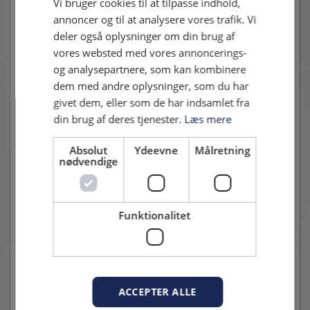
Vi bruger cookies til at tilpasse indhold,
ikke mindst de fantastiske fans, der altid har støttet mig i
annoncer og til at analysere vores trafik. Vi
klubben.
deler også oplysninger om din brug af
vores websted med vores annoncerings-
Tusind tak for alle 303 kampe Magnus. Vi ønsker dig alt det
og analysepartnere, som kan kombinere
bedste for fremtiden.
dem med andre oplysninger, som du har
givet dem, eller som de har indsamlet fra
din brug af deres tjenester.
Læs mere
Andre nyheder
Absolut
Ydeevne
Målretning
nødvendige
Funktionalitet
START XI MOD VENDSYSSEL FF
25. juli 2026 - Karsten Madsen
ACCEPTER ALLE
To debutanter og et comeback