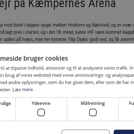
sejr på Kæmpernes Arena
top mod bund i dagens opgør mellem Hvidovre og Næstved, og en svær 
 lagt pres i starten, og i det 18. minut, kunne HIF være kommet bagud,
r spilles på tværs, men her kommer Filip Djukic godt ned, og får parer
c kan til sidst samle op. HIF var ellers ved at komme bedre med, efter e
en kæmpe foræring, da Næstveds højre-back vil lægge tilbage til målma
meside bruger cookies
idt mere ind mod midten end bagud, og her dukker Kim Aabech op, og opsn
til at tilpasse indhold, annoncer og til at analysere vores trafik. V
t uden om, da denne stormer frem. 1-0. Målet giver blod på tanden, og
in brug af vores websted med vores annoncerings- og analysepa
 minut, da Aabech, med en Næstved-forsvarer hængende, får spillet på tvæ
d andre oplysninger, som du har givet dem, eller som de har in
il venstre fod, og derfor får sparket ved siden af. Næstved får mulighed
nester.
Læs mere
ed til stolpefoden og får reddet. Men stillingen holder til pausen, efter
legen.
ndige
Ydeevne
Målretning
Fu
r gammel, da Stefan Nygaard får presset en Næstved-forsvarer midt på N
venter han for længe på at Lasse Brand skal komme med frem inde foran
eringen. Næstved begynder at presse, og HIF begynder at lukrere på kontr
 et par større chancer, som dog bliver dømt offside. Og i det 79. minu