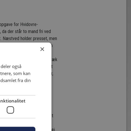
opgave for Hvidovre-
 da der står to mand fri ved
et. Næstved holder presset, men
t Næstved-pres i starten. Men
×
nden, men kommunikationen
apper bolden, tager et par træk
i deler også
 Næstved virker rystede. Det
rtnere, som kan
rs i feltet til Nicolaj Agger,
dsamlet fra din
en på et frispark minuttet
 glimrende Hvidovre-spil
nktionalitet
æstveds banehalvdel, og han
 mål, og så kommer forsvaret
aspillet, hvilket der også
t får Næstved udlignet. En høj