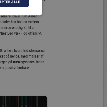
EPTER ALLE
n kun snitte bolden med hånden.
 Nygaard endelig kronet sine
r senere, bliver Kim Aabech
, sender han bolden mellem
mmeren endelig af, til en
de Næstved væk - og offensivt,
, vi har i hvert fald chancerne
banket på længe, med masser af
 morgen på træningsbanen, inden
var positivt hørbare.