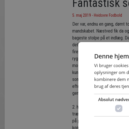
Fantastisk 
5. maj 2019 - Hvidovre Fodbold
Der var, endnu en gang, dømt 
mandskabet. Næstved fik da også
bageste stolpe på et indlæg. De
det løber ud i sandet, og Djuki
fire minutter senere, får HIF 
Denne hjem
ryger, og bolden bliver lagt l
Vi bruger cookies 
mod målmanden, og sparker flad
oplysninger om d
kunne være blevet 2-0 i det 43.
kombinere dem me
som dog skal have bolden over t
brug af deres tje
efter, men Djukic kommer godt n
gennem langt det meste af halv
Absolut nødve
2. halvleg er blot tre minutte
trækker op i feltet. Desværre 
på plads, og får afværget aflev
kommer en del ud af. Der kommer