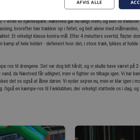
AFVIS ALLE
ACC
stolpe, hvor Ibrahim Laar får sat hovedet på, og en sprællende Djukic ka
e den sidste gnist i Hvidovre-mandskabet, og i det 86. minut, får Stefan
l 2-1 efter et hjørnespark. Næstved går nu langt frem, og blot to minutte
asning, hvorefter han trækker op i feltet, og helt alene med målmanden
itet. Et virkeligt klasse kontra-mål. Efter 4 minutters overtid, fløjter do
n fin kamp af hele holdet - defensivt hvor det, i store træk, lykkes at hol
ros til drengene. Det var dog lidt hårdt, og vi skulle have været på 2-0
dt vand, da Næstved får udlignet, men vi fighter os tilbage igen. Vi har 
lykkes det os også at åbne døren. Vi nyder sejren nu, men er klar igen i
. Også en kæmpe-ros til Fanklubben, der virkeligt støttede os i dag, og 