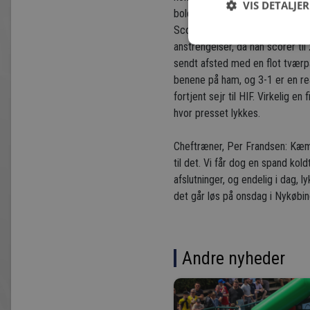
VIS DETALJER
bold i feltet, går til modsatte 
Scoringen så dog ud til at tænd
anstrengelser, da han scorer ti
sendt afsted med en flot tværp
benene på ham, og 3-1 er en real
fortjent sejr til HIF. Virkelig e
hvor presset lykkes.
Cheftræner, Per Frandsen: Kæmpe 
til det. Vi får dog en spand kol
afslutninger, og endelig i dag, 
det går løs på onsdag i Nykøbing
Andre nyheder