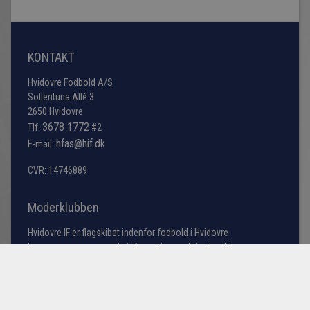
KONTAKT
Hvidovre Fodbold A/S
Sollentuna Allé 3
2650 Hvidovre
3678 1772
Tlf:
#2
hfas@hif.dk
E-mail:
CVR: 14746889
Moderklubben
Hvidovre IF er flagskibet indenfor fodbold i Hvidovre
kommune, men søger du information omkring bredde
fodbold samt vores talentakademi bestående af
førsteholdet i årgangene fra U13 til U19 samt U23 truppen
(talenttruppen).