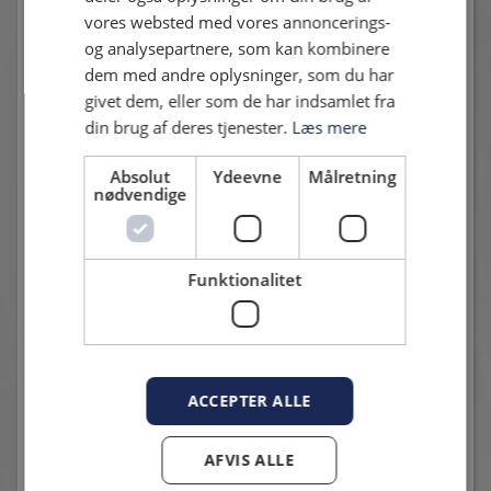
vores websted med vores annoncerings-
og analysepartnere, som kan kombinere
dem med andre oplysninger, som du har
Andre nyheder
givet dem, eller som de har indsamlet fra
din brug af deres tjenester.
Læs mere
Absolut
Ydeevne
Målretning
nødvendige
Funktionalitet
POKALKAMPEN MOD NÆSTVED SPILLES DEN 6.
AUGUST
13. juli 2026 - Karsten Madsen
Datoen er på plads
ACCEPTER ALLE
AFVIS ALLE