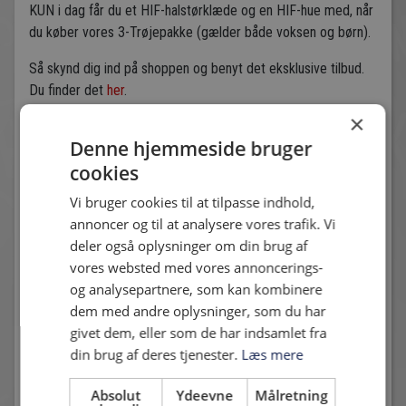
KUN i dag får du et HIF-halstørklæde og en HIF-hue med, når
du køber vores 3-Trøjepakke (gælder både voksen og børn).
Så skynd dig ind på shoppen og benyt det eksklusive tilbud.
Du finder det
her
.
×
Denne hjemmeside bruger
Andre nyheder
cookies
Vi bruger cookies til at tilpasse indhold,
annoncer og til at analysere vores trafik. Vi
deler også oplysninger om din brug af
vores websted med vores annoncerings-
og analysepartnere, som kan kombinere
dem med andre oplysninger, som du har
SEBASTIAN KOCH OG HVIDOVRE IF GÅR HVER TIL
givet dem, eller som de har indsamlet fra
SIT
28. juli 2026 - Stine Kristoffersen
din brug af deres tjenester.
Læs mere
Hvidovre IF har sammen med Sebastian Koch
besluttet at ophæve spillerens kontrakt efter gensidig
Absolut
Ydeevne
Målretning