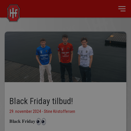
Black Friday tilbud!
29. november 2024 - Stine Kristoffersen
𝐁𝐥𝐚𝐜𝐤 𝐅𝐫𝐢𝐝𝐚𝐲