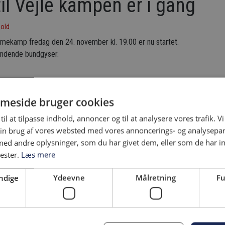
til Vejle kampen er i gang
bold
jemmekamp fredag den 24. november kl. 19.00 er nu startet.
ændende bundgyser.
meside bruger cookies
til at tilpasse indhold, annoncer og til at analysere vores trafik. V
in brug af vores websted med vores annoncerings- og analysepa
d andre oplysninger, som du har givet dem, eller som de har in
nester.
Læs mere
ndige
Ydeevne
Målretning
Fu