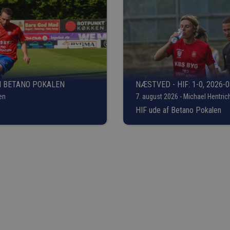
I BETANO POKALEN
NÆSTVED - HIF: 1-0, 2026-0
en
7. august 2026 - Michael Hentric
HIF ude af Betano Pokalen