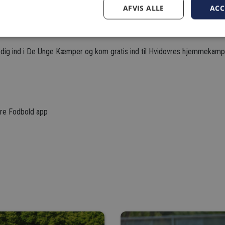
AFVIS ALLE
ACC
 dig ind i De Unge Kæmper og kom gratis ind til Hvidovres hjemmekamp
vre Fodbold app