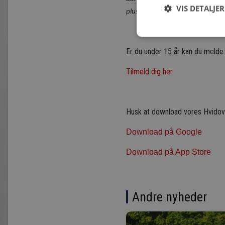
VIS DETALJER
plus Gebyr (kr. 10,-)
Er du under 15 år kan du melde
Tilmeld dig her
Husk at download vores Hvido
Download på Google
Download på App Store
Andre nyheder