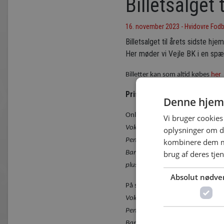
Billetsalget 
16. november 2023 - Hvidovre Fod
Billetsalget til årets sidste h
Her møder vi Vejle BK i en sp
Billetter kan som altid købes
her
Priser:
Denne hjem
Online:
Vi bruger cookies 
Voksen: kr. 125/100,-
oplysninger om d
Pensionist: kr. 90/60,-
kombinere dem me
brug af deres tje
Barn (4 til 15 år). 90/60,-
plus Gebyr (kr. 10,-)
Absolut nødve
På stadion:
Voksen: kr. 135/110,-
Pensionist: kr. 100/70,-
Barn (4 til 15 år). 100/70,-