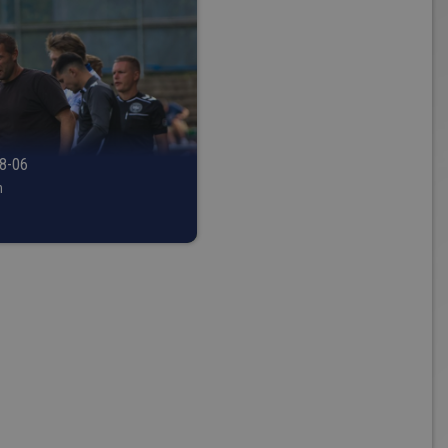
8-06
h