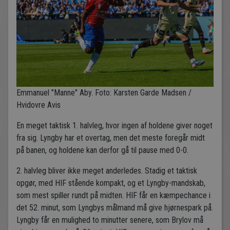
Emmanuel "Manne" Aby. Foto: Karsten Garde Madsen /
Hvidovre Avis
En meget taktisk 1. halvleg, hvor ingen af holdene giver noget
fra sig. Lyngby har et overtag, men det meste foregår midt
på banen, og holdene kan derfor gå til pause med 0-0.
2. halvleg bliver ikke meget anderledes. Stadig et taktisk
opgør, med HIF stående kompakt, og et Lyngby-mandskab,
som mest spiller rundt på midten. HIF får en kæmpechance i
det 52. minut, som Lyngbys målmand må give hjørnespark på.
Lyngby får en mulighed to minutter senere, som Brylov må