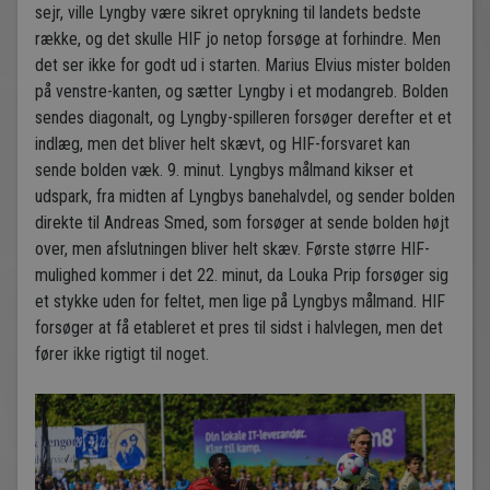
sejr, ville Lyngby være sikret oprykning til landets bedste
række, og det skulle HIF jo netop forsøge at forhindre. Men
det ser ikke for godt ud i starten. Marius Elvius mister bolden
på venstre-kanten, og sætter Lyngby i et modangreb. Bolden
sendes diagonalt, og Lyngby-spilleren forsøger derefter et et
indlæg, men det bliver helt skævt, og HIF-forsvaret kan
sende bolden væk. 9. minut. Lyngbys målmand kikser et
udspark, fra midten af Lyngbys banehalvdel, og sender bolden
direkte til Andreas Smed, som forsøger at sende bolden højt
over, men afslutningen bliver helt skæv. Første større HIF-
mulighed kommer i det 22. minut, da Louka Prip forsøger sig
et stykke uden for feltet, men lige på Lyngbys målmand. HIF
forsøger at få etableret et pres til sidst i halvlegen, men det
fører ikke rigtigt til noget.