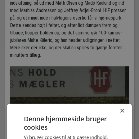
indskiftning, så ud med Matti Olsen og Mads Kaalund og ind
med Mathias Andreasen og Jeffrey Adjei-Broni. HIF presser
på, og et minut inde i halvlegens overtid får vi hjørnespark.
Dette sendes højt i feltet, og efter lidt dumpen frem og
tilbage, hopper bolden op, og det samme gør 100-kamps-
jubilaren Malte Kiileric, og han header udligningen i nettet.
Mere sker der ikke, og der skal nu spilles to gange femten
minutters tillæg.
×
Denne hjemmeside bruger
cookies
Vi bruger cookies til at tilpasse indhold,