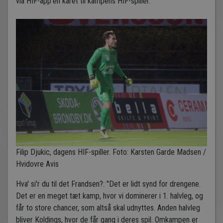
via HIF-app'en kåret til kampens HIF-spiller.
Filip Djukic, dagens HIF-spiller. Foto: Karsten Garde Madsen /
Hvidovre Avis
Hva' si'r du til det Frandsen?: "Det er lidt synd for drengene.
Det er en meget tæt kamp, hvor vi dominerer i 1. halvleg, og
får to store chancer, som altså skal udnyttes. Anden halvleg
bliver Koldings, hvor de får gang i deres spil. Omkampen er