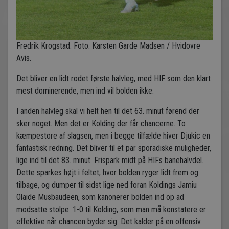
Fredrik Krogstad. Foto: Karsten Garde Madsen / Hvidovre
Avis.
Det bliver en lidt rodet første halvleg, med HIF som den klart
mest dominerende, men ind vil bolden ikke.
I anden halvleg skal vi helt hen til det 63. minut førend der
sker noget. Men det er Kolding der får chancerne. To
kæmpestore af slagsen, men i begge tilfælde hiver Djukic en
fantastisk redning. Det bliver til et par sporadiske muligheder,
lige ind til det 83. minut. Frispark midt på HIFs banehalvdel.
Dette sparkes højt i feltet, hvor bolden ryger lidt frem og
tilbage, og dumper til sidst lige ned foran Koldings Jamiu
Olaide Musbaudeen, som kanonerer bolden ind op ad
modsatte stolpe. 1-0 til Kolding, som man må konstatere er
effektive når chancen byder sig. Det kalder på en offensiv