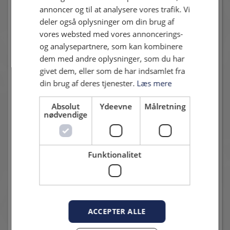
annoncer og til at analysere vores trafik. Vi
deler også oplysninger om din brug af
vores websted med vores annoncerings-
og analysepartnere, som kan kombinere
dem med andre oplysninger, som du har
givet dem, eller som de har indsamlet fra
din brug af deres tjenester.
Læs mere
Absolut
Ydeevne
Målretning
nødvendige
Funktionalitet
Daniel Stenderup. Foto: Karsten Garde Madsen / Hvidovre
Avis
ACCEPTER ALLE
I første halvleg af omkampen satser begge hold lidt mere.
HIF har bolden i nettet efter et udmærket angreb, men der