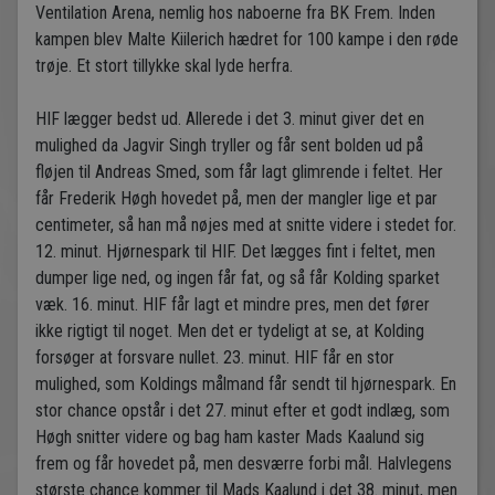
Ventilation Arena, nemlig hos naboerne fra BK Frem. Inden
kampen blev Malte Kiilerich hædret for 100 kampe i den røde
trøje. Et stort tillykke skal lyde herfra.
HIF lægger bedst ud. Allerede i det 3. minut giver det en
mulighed da Jagvir Singh tryller og får sent bolden ud på
fløjen til Andreas Smed, som får lagt glimrende i feltet. Her
får Frederik Høgh hovedet på, men der mangler lige et par
centimeter, så han må nøjes med at snitte videre i stedet for.
12. minut. Hjørnespark til HIF. Det lægges fint i feltet, men
dumper lige ned, og ingen får fat, og så får Kolding sparket
væk. 16. minut. HIF får lagt et mindre pres, men det fører
ikke rigtigt til noget. Men det er tydeligt at se, at Kolding
forsøger at forsvare nullet. 23. minut. HIF får en stor
mulighed, som Koldings målmand får sendt til hjørnespark. En
stor chance opstår i det 27. minut efter et godt indlæg, som
Høgh snitter videre og bag ham kaster Mads Kaalund sig
frem og får hovedet på, men desværre forbi mål. Halvlegens
største chance kommer til Mads Kaalund i det 38. minut, men