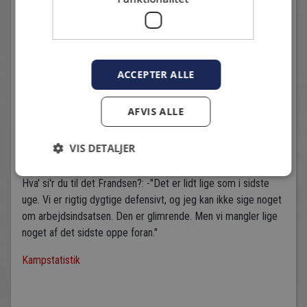
ACCEPTER ALLE
AFVIS ALLE
Frederik Høgh i kamp. Foto: Karsten Garde Madsen /
VIS DETALJER
Hvidovre Avis.
Hva' si'r du til det Frandsen?: -"Det er lidt lige som i sidste
uge. Vi er rigtig dygtige defensivt, og jeg kan ikke sige noget
om arbejdsindsatsen. Den er glimrende. Men vi mangler lige
noget af det sidste oppe foran."
Kampstatistik