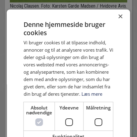
Nicolaj Clausen. Foto: Karsten Garde Madsen / Hvidovre Avis.
×
Ikke den mest ophidsende halvleg. HIF stod massivt tilbage,
Denne hjemmeside bruger
og der blev i den grad lukket ned for Adrian Justinussen. Men
cookies
det er ikke meget, der kommer frem til angriberne.
Vi bruger cookies til at tilpasse indhold,
I anden halvleg er mønsteret det samme. Det er tydeligt at
annoncer og til at analysere vores trafik. Vi
se, at der bagud lukkes benhådt af, men der mangler hele
deler også oplysninger om din brug af
tiden lige det sidste. HIF skifter Jagvir Singh ind, med en halv
vores websted med vores annoncerings-
time tilbage, og det tilfører helt sikkert noget fremefter.
og analysepartnere, som kan kombinere
Fredrik Høgh er tæt på, efter et godt indlæg fra Jagvir i det
dem med andre oplysninger, som du har
69. minut. Et minut inde i overtiden, er det endnu en gang
givet dem, eller som de har indsamlet fra
Høgh, der stikkes, og efter at have rundet et par mand,
din brug af deres tjenester.
Læs mere
trækker han ind i feltet og afslutter, og Kappenberger må
give hjørne. Dette kommer der dog ikke noget ud af.
Absolut
Ydeevne
Målretning
nødvendige
Funktionalitet