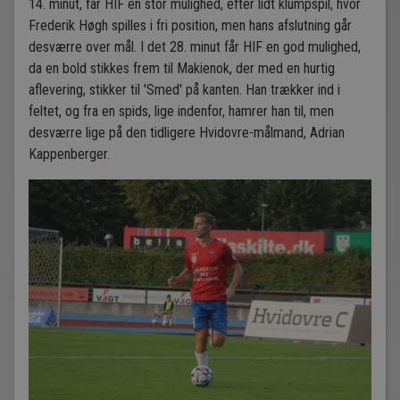
14. minut, får HIF en stor mulighed, efter lidt klumpspil, hvor
Frederik Høgh spilles i fri position, men hans afslutning går
desværre over mål. I det 28. minut får HIF en god mulighed,
da en bold stikkes frem til Makienok, der med en hurtig
aflevering, stikker til 'Smed' på kanten. Han trækker ind i
feltet, og fra en spids, lige indenfor, hamrer han til, men
desværre lige på den tidligere Hvidovre-målmand, Adrian
Kappenberger.