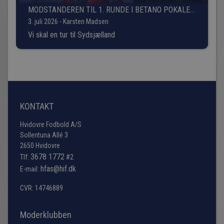
MODSTANDEREN TIL 1. RUNDE I BETANO POKALEN
ER FUNDET!
3. juli 2026 - Karsten Madsen
Vi skal en tur til Sydsjælland
KONTAKT
Hvidovre Fodbold A/S
Sollentuna Allé 3
2650 Hvidovre
3678 1772
Tlf:
#2
hfas@hif.dk
E-mail:
CVR: 14746889
Moderklubben