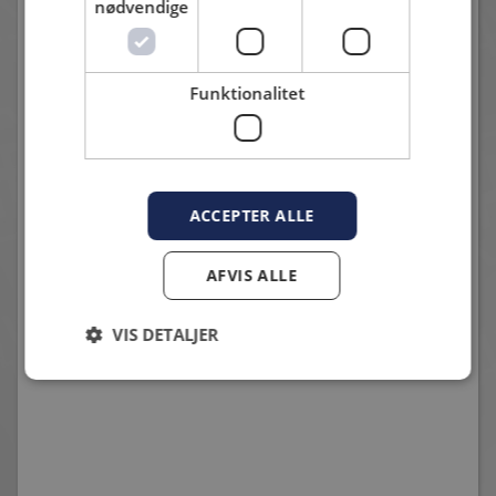
nødvendige
Funktionalitet
START XI MOD NÆSTVED I BETANO POKALEN
ACCEPTER ALLE
6. august 2026 - Karsten Madsen
Fem nye i start opstillingen
AFVIS ALLE
VIS DETALJER