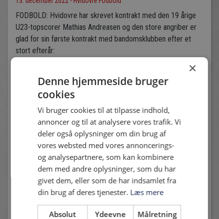
13. december 2022 - Hvidovre Fodbold
FODBOLD: Hvidovre har skrevet kontrakt med den 19 årige
U23-topscorer Mathias Andreasen og den store angriber er
glad for sin første kontrakt med bandomsklubben efter et
stort efterår:
×
Denne hjemmeside bruger
Andre nyheder
cookies
Vi bruger cookies til at tilpasse indhold,
annoncer og til at analysere vores trafik. Vi
deler også oplysninger om din brug af
vores websted med vores annoncerings-
og analysepartnere, som kan kombinere
dem med andre oplysninger, som du har
givet dem, eller som de har indsamlet fra
TRÆNINGSKAMP I DAG: HVIDOVRE TAGER IMOD
din brug af deres tjenester.
Læs mere
FREMAD AMAGER
7. juli 2026 - Karsten Madsen
Kampdag
Absolut
Ydeevne
Målretning