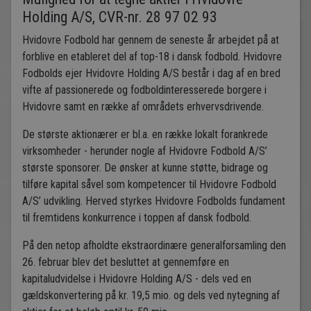
Holding A/S, CVR-nr. 28 97 02 93
Hvidovre Fodbold har gennem de seneste år arbejdet på at
forblive en etableret del af top-18 i dansk fodbold. Hvidovre
Fodbolds ejer Hvidovre Holding A/S består i dag af en bred
vifte af passionerede og fodboldinteresserede borgere i
Hvidovre samt en række af områdets erhvervsdrivende.
De største aktionærer er bl.a. en række lokalt forankrede
virksomheder - herunder nogle af Hvidovre Fodbold A/S’
største sponsorer. De ønsker at kunne støtte, bidrage og
tilføre kapital såvel som kompetencer til Hvidovre Fodbold
A/S’ udvikling. Herved styrkes Hvidovre Fodbolds fundament
til fremtidens konkurrence i toppen af dansk fodbold.
På den netop afholdte ekstraordinære generalforsamling den
26. februar blev det besluttet at gennemføre en
kapitaludvidelse i Hvidovre Holding A/S - dels ved en
gældskonvertering på kr. 19,5 mio. og dels ved nytegning af