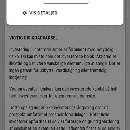
Claus Grønborg, Direktør, Hvidovre Fodbold A/S -
clg@hif.dk
VIS DETALJER
- T: 20 22 79 69
____________________________________________________
VIGTIG RISIKOADVARSEL
Investering i unoterede aktier er forbundet med betydelig
risiko. Du kan miste hele det investerede beløb. Aktierne er
illikvide og kan være vanskelige eller umulige at sælge. Der er
ingen garanti for udbytte, værdistigning eller fremtidig
indtjening.
Ved en eventuel konkurs kan den investerede kapital gå helt
tabt. Investering sker for egen regning og risiko.
Dette opslag udgør ikke investeringsrådgivning eller et
prospekt omfattet af prospektforordningen. Potentielle
investorer opfordres til selv at foretage en grundig vurdering
af selskabet og eventuelt søge uafhængig finansiel og juridisk