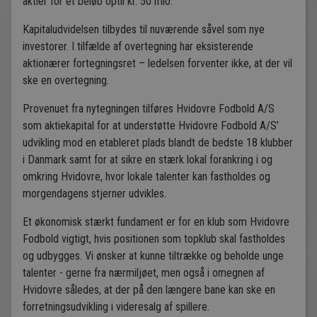
aktier for et beløb optil kr. 50 mio.
Kapitaludvidelsen tilbydes til nuværende såvel som nye
investorer. I tilfælde af overtegning har eksisterende
aktionærer fortegningsret – ledelsen forventer ikke, at der vil
ske en overtegning.
Provenuet fra nytegningen tilføres Hvidovre Fodbold A/S
som aktiekapital for at understøtte Hvidovre Fodbold A/S’
udvikling mod en etableret plads blandt de bedste 18 klubber
i Danmark samt for at sikre en stærk lokal forankring i og
omkring Hvidovre, hvor lokale talenter kan fastholdes og
morgendagens stjerner udvikles.
Et økonomisk stærkt fundament er for en klub som Hvidovre
Fodbold vigtigt, hvis positionen som topklub skal fastholdes
og udbygges. Vi ønsker at kunne tiltrække og beholde unge
talenter - gerne fra nærmiljøet, men også i omegnen af
Hvidovre således, at der på den længere bane kan ske en
forretningsudvikling i videresalg af spillere.