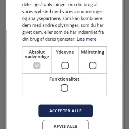
Sådan tegner du aktier:
deler også oplysninger om din brug af
vores websted med vores annoncerings-
Overfør det ønskede beløb via:
og analysepartnere, som kan kombinere
Jyske Bank 7134-1053289
dem med andre oplysninger, som du har
(Angiv i kommentarfelt: (
Fulde navn + fødselsår +
givet dem, eller som de har indsamlet fra
“Aktietegning”
)
din brug af deres tjenester.
Læs mere
Send følgende oplysninger til
holding@hif.dk
:
Fulde navn
Absolut
Ydeevne
Målretning
Adresse
nødvendige
CPR-/CVR-nummer
Telefonnummer
E-mail
Funktionalitet
Tegnet beløb
Registreringen er nødvendig for korrekt opdatering af
selskabets aktiebog. Tegning anses først for gennemført, når
både betaling og registreringsoplysninger er modtaget og
ACCEPTER ALLE
tegningen er accepteret af selskabets bestyrelse.
Har du spørgsmål, er du velkommen til at kontakte:
AFVIS ALLE